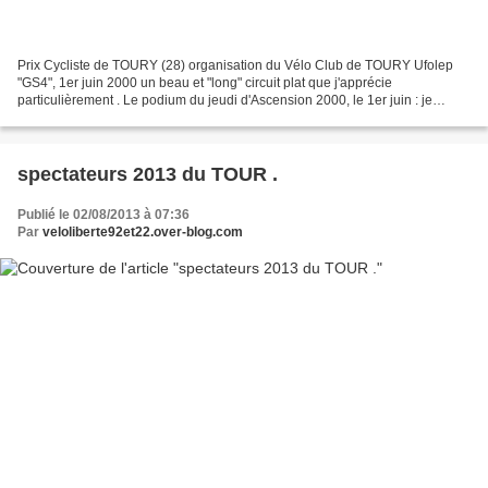
Prix Cycliste de TOURY (28) organisation du Vélo Club de TOURY Ufolep
"GS4", 1er juin 2000 un beau et "long" circuit plat que j'apprécie
particulièrement . Le podium du jeudi d'Ascension 2000, le 1er juin : je
l'emporte après un sprint mémorable, devant...
spectateurs 2013 du TOUR .
Publié le 02/08/2013 à 07:36
Par
veloliberte92et22.over-blog.com