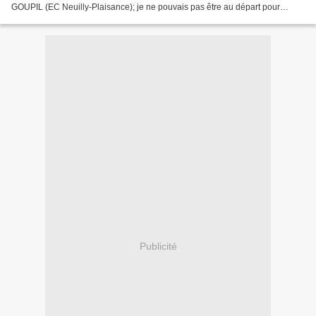
GOUPIL (EC Neuilly-Plaisance); je ne pouvais pas être au départ pour
cause de congés impossible à poser!! DEMARE, Père...
Publicité