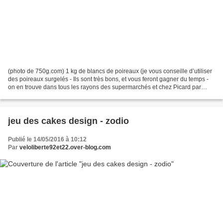
(photo de 750g.com) 1 kg de blancs de poireaux (je vous conseille d’utiliser
des poireaux surgelés - Ils sont très bons, et vous feront gagner du temps -
on en trouve dans tous les rayons des supermarchés et chez Picard par
exemple) 250 g de ricotta 50...
jeu des cakes design - zodio
Publié le 14/05/2016 à 10:12
Par
veloliberte92et22.over-blog.com