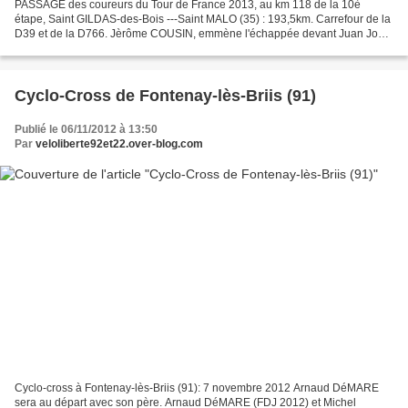
PASSAGE des coureurs du Tour de France 2013, au km 118 de la 10è
étape, Saint GILDAS-des-Bois ---Saint MALO (35) : 193,5km. Carrefour de la
D39 et de la D766. Jèrôme COUSIN, emmène l'échappée devant Juan José
Oroz (Euskaltel), Luis Angel Mate (Cofidis),...
Cyclo-Cross de Fontenay-lès-Briis (91)
Publié le 06/11/2012 à 13:50
Par
veloliberte92et22.over-blog.com
Cyclo-cross à Fontenay-lès-Briis (91): 7 novembre 2012 Arnaud DéMARE
sera au départ avec son père. Arnaud DéMARE (FDJ 2012) et Michel