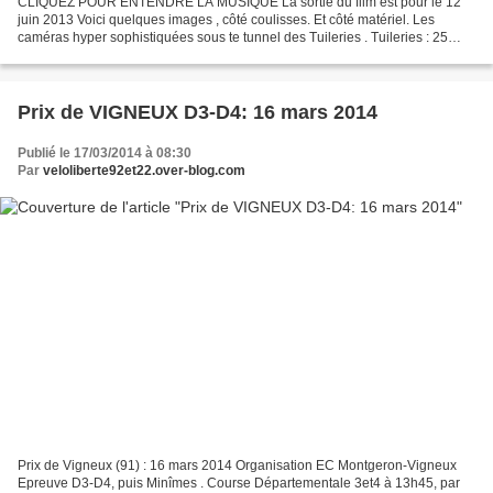
CLIQUEZ POUR ENTENDRE LA MUSIQUE La sortie du film est pour le 12
juin 2013 Voici quelques images , côté coulisses. Et côté matériel. Les
caméras hyper sophistiquées sous te tunnel des Tuileries . Tuileries : 25
août 2012: les vélos des 30 coureurs du...
Prix de VIGNEUX D3-D4: 16 mars 2014
Publié le 17/03/2014 à 08:30
Par
veloliberte92et22.over-blog.com
Prix de Vigneux (91) : 16 mars 2014 Organisation EC Montgeron-Vigneux
Epreuve D3-D4, puis Minîmes . Course Départementale 3et4 à 13h45, par