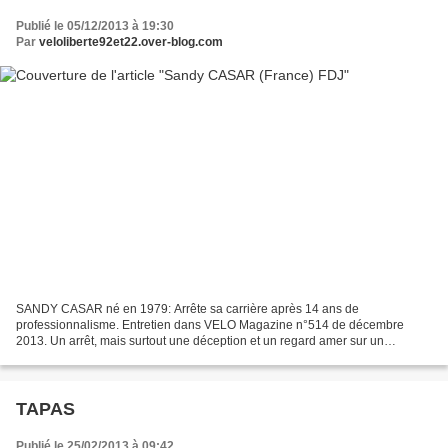
Publié le 05/12/2013 à 19:30
Par
veloliberte92et22.over-blog.com
SANDY CASAR né en 1979: Arrête sa carrière après 14 ans de
professionnalisme. Entretien dans VELO Magazine n°514 de décembre
2013. Un arrêt, mais surtout une déception et un regard amer sur un
cyclisme où il ne se reconnait plus trop !!! Dédicaces de...
TAPAS
Publié le 25/02/2013 à 09:42