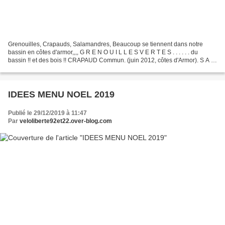
Grenouilles, Crapauds, Salamandres, Beaucoup se tiennent dans notre
bassin en côtes d'armor,,,, G R E N O U I L L E S V E R T E S . . . . . . du
bassin !! et des bois !! CRAPAUD Commun. (juin 2012, côtes d'Armor). S A L
A M A N D R E ...en automne
IDEES MENU NOEL 2019
Publié le 29/12/2019 à 11:47
Par
veloliberte92et22.over-blog.com