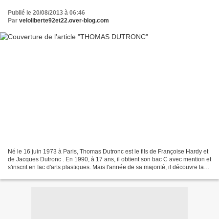
Publié le 20/08/2013 à 06:46
Par
veloliberte92et22.over-blog.com
Né le 16 juin 1973 à Paris, Thomas Dutronc est le fils de Françoise Hardy et
de Jacques Dutronc . En 1990, à 17 ans, il obtient son bac C avec mention et
s'inscrit en fac d'arts plastiques. Mais l'année de sa majorité, il découvre la
guitare et se prend...