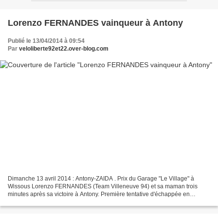
Lorenzo FERNANDES vainqueur à Antony
Publié le 13/04/2014 à 09:54
Par
veloliberte92et22.over-blog.com
Dimanche 13 avril 2014 : Antony-ZAIDA . Prix du Garage "Le Village" à
Wissous Lorenzo FERNANDES (Team Villeneuve 94) et sa maman trois
minutes après sa victoire à Antony. Première tentative d'échappée en
solitaire pour Lorenzo, dès le 15è tour . Les cadets...