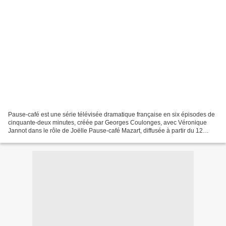
Pause-café est une série télévisée dramatique française en six épisodes de
cinquante-deux minutes, créée par Georges Coulonges, avec Véronique
Jannot dans le rôle de Joëlle Pause-café Mazart, diffusée à partir du 12
février 1981 surTF1. À partir du 16...