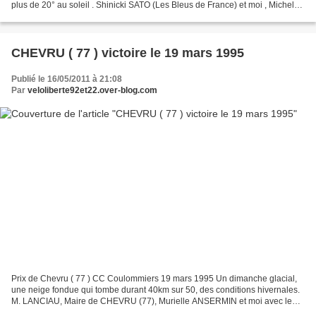
plus de 20° au soleil . Shinicki SATO (Les Bleus de France) et moi , Michel
GOUPIL (ECNP), après l'arrivée, respectivement...
CHEVRU ( 77 ) victoire le 19 mars 1995
Publié le 16/05/2011 à 21:08
Par
veloliberte92et22.over-blog.com
Prix de Chevru ( 77 ) CC Coulommiers 19 mars 1995 Un dimanche glacial,
une neige fondue qui tombe durant 40km sur 50, des conditions hivernales.
M. LANCIAU, Maire de CHEVRU (77), Murielle ANSERMIN et moi avec le
bouquet. Michel GOUPIL (VC Bailly Noisy-le...