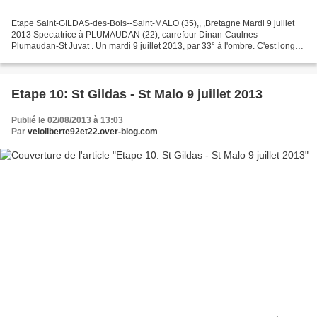
Etape Saint-GILDAS-des-Bois--Saint-MALO (35),, ,Bretagne Mardi 9 juillet
2013 Spectatrice à PLUMAUDAN (22), carrefour Dinan-Caulnes-
Plumaudan-St Juvat . Un mardi 9 juillet 2013, par 33° à l'ombre. C'est long
entre la caravane et les coureurs pour ce supporter...
Etape 10: St Gildas - St Malo 9 juillet 2013
Publié le 02/08/2013 à 13:03
Par
veloliberte92et22.over-blog.com