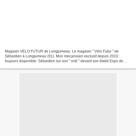
Magasin VELO FUTUR de Longjumeau. Le magasin " Vélo Futur " de
Sébastien à Longjumeau (91). Mon mécanisien exclusif depuis 2010 :
toujours disponible. Sébastien sur son " ordi " devant son établi Expo de
vélo, et la devanture au 53 rue du Pdt MITTERRAND...