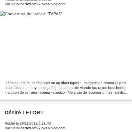
Par
veloliberte92et22.over-blog.com
idées pour faire un déjeuner ou un dîner tapas : - beignets de calmar (il y en
a de très bon au rayon surgelés) - boulettes de viande (au rayon boucherie)
- jambon de serrano - coppa - chorizo - Mélange de légumes grillés - petits
poivrons au fromage...
Désiré LETORT
Publié le 28/11/2012 à 21:43
Par
veloliberte92et22.over-blog.com