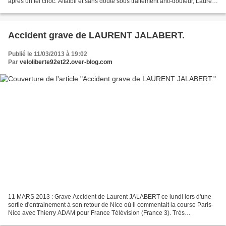
après un tel choc. Affaibli et sans doute sous traitement anti-douleur, Laurent
parle calmement et sans...
Accident grave de LAURENT JALABERT.
Publié le 11/03/2013 à 19:02
Par
veloliberte92et22.over-blog.com
11 MARS 2013 : Grave Accident de Laurent JALABERT ce lundi lors d'une
sortie d'entrainement à son retour de Nice où il commentait la course Paris-
Nice avec Thierry ADAM pour France Télévision (France 3). Très
alarmantes, les nouvelles de Laurent Jalabert...