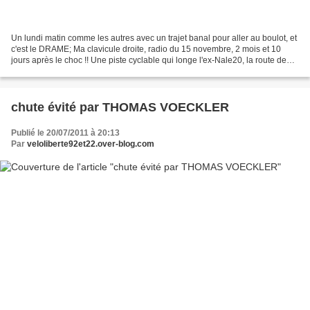
Un lundi matin comme les autres avec un trajet banal pour aller au boulot, et
c'est le DRAME; Ma clavicule droite, radio du 15 novembre, 2 mois et 10
jours après le choc !! Une piste cyclable qui longe l'ex-Nale20, la route de
Longjumeau, à 5 mètres de...
chute évité par THOMAS VOECKLER
Publié le 20/07/2011 à 20:13
Par
veloliberte92et22.over-blog.com