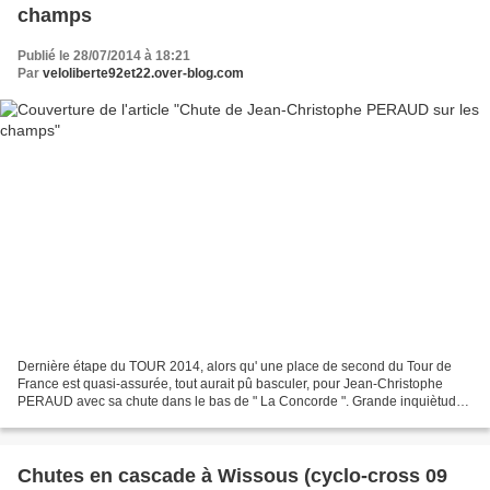
champs
Publié le 28/07/2014 à 18:21
Par
veloliberte92et22.over-blog.com
Dernière étape du TOUR 2014, alors qu' une place de second du Tour de
France est quasi-assurée, tout aurait pû basculer, pour Jean-Christophe
PERAUD avec sa chute dans le bas de " La Concorde ". Grande inquiètude
d'abord pour le "team" AG2R, nombreux...
Chutes en cascade à Wissous (cyclo-cross 09