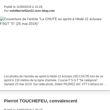
Publié le 11/06/2019 à 10:28
Par
veloliberte92et22.over-blog.com
Les photos de l'arrivée au sprint à Hédé-11 écluses (35) CHUTE lors de ce
sprint à 130 mètres de la ligne d'arrivée. Course F S G T "5è catégorie",
Samedi 25 mai 2019. Sur cette photo, Didier PEZREZ (AC VTT Créhen) en
bleu va l'emporter devant Yann HENRY...
Pierrot TOUCHEFEU, convalescent