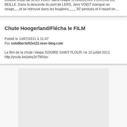
Double chute de JENS VOIGT dans l'étape St GAUDENS- PLATEAU DE
BEILLE. Dans la descente du port de LERS, Jens VOIGT manque un
virage,,, ,,et se retrouve dans les fougères,,,,,,,, 30' perdues et il repart en
chasse de son groupe d'échappées. Chasse bien...
Chute Hoogerland/Flécha le FILM
Publié le 14/07/2011 à 11:47
Par
veloliberte92et22.over-blog.com
Le film de la chute / étape ISSOIRE-SAINT FLOUR / le 10 juillet 2011
http://youtu.be/jxbq3nTMVpc