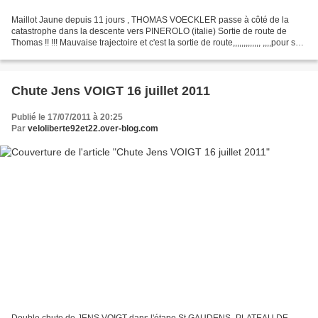
Maillot Jaune depuis 11 jours , THOMAS VOECKLER passe à côté de la
catastrophe dans la descente vers PINEROLO (italie) Sortie de route de
Thomas !! !!! Mauvaise trajectoire et c'est la sortie de route,,,,,,,,,,,,, ,,,,pour se
retrouver sur un parking,,,...
Chute Jens VOIGT 16 juillet 2011
Publié le 17/07/2011 à 20:25
Par
veloliberte92et22.over-blog.com