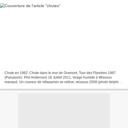
Chute en 1982. Chute dans le mur de Gramont, Tour des Flandres 1987.
(Panasonic: Phil Anderson) 16 Juillet 2011, virage humide à Wissous
manqué. Un coureur de villeparisis se relève; wissous 2008 (photo delphine
Goupil) Un coureur d'Argenteuil Val de...