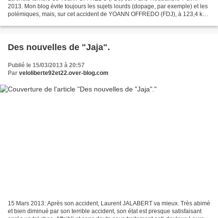
2013. Mon blog évite toujours les sujets lourds (dopage, par exemple) et les
polémiques, mais, sur cet accident de YOANN OFFREDO (FDJ), à 123,4 km
de l'arrivée à Roubaix, sur ce Paris-Roubaix...
Des nouvelles de "Jaja".
Publié le 15/03/2013 à 20:57
Par
veloliberte92et22.over-blog.com
15 Mars 2013: Après son accident, Laurent JALABERT va mieux. Très abimé
et bien diminué par son terrible accident, son état est presque satisfaisant