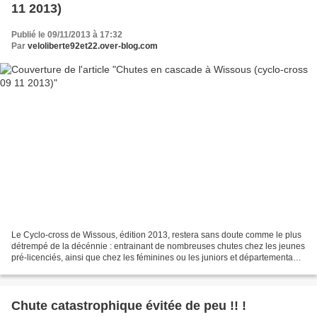
11 2013)
Publié le 09/11/2013 à 17:32
Par
veloliberte92et22.over-blog.com
Le Cyclo-cross de Wissous, édition 2013, restera sans doute comme le plus
détrempé de la décénnie : entrainant de nombreuses chutes chez les jeunes
pré-licenciés, ainsi que chez les féminines ou les juniors et départementaux.
Seuls les séniors furent...
Chute catastrophique évitée de peu !! !