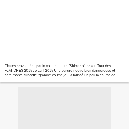
Chutes provoquées par la voiture neutre "Shimano" lors du Tour des
FLANDRES 2015 : 5 avril 2015 Une voiture-neutre bien dangereuse et
perturbante sur cette "grande" course, qui a faussé un peu la course de
certains concurrents et de certaines équipes....