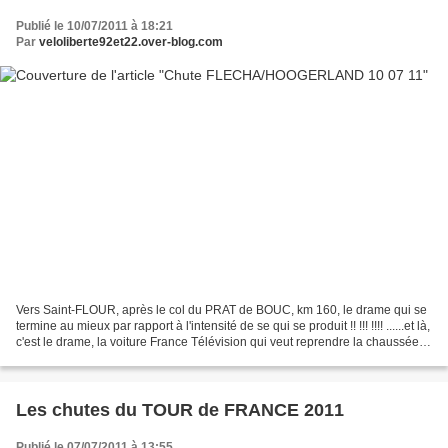
Publié le 10/07/2011 à 18:21
Par
veloliberte92et22.over-blog.com
Vers Saint-FLOUR, après le col du PRAT de BOUC, km 160, le drame qui se
termine au mieux par rapport à l'intensité de se qui se produit !! !!! !!!! ......et là,
c'est le drame, la voiture France Télévision qui veut reprendre la chaussée
pour ne pas prendre...
Les chutes du TOUR de FRANCE 2011
Publié le 07/07/2011 à 13:55