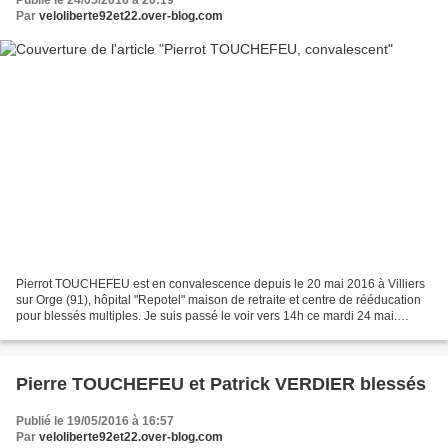
Publié le 24/05/2016 à 20:19
Par
veloliberte92et22.over-blog.com
Pierrot TOUCHEFEU est en convalescence depuis le 20 mai 2016 à Villiers
sur Orge (91), hôpital "Repotel" maison de retraite et centre de rééducation
pour blessés multiples. Je suis passé le voir vers 14h ce mardi 24 mai.
Pierrot va physiquement "mieux"...
Pierre TOUCHEFEU et Patrick VERDIER blessés
Publié le 19/05/2016 à 16:57
Par
veloliberte92et22.over-blog.com