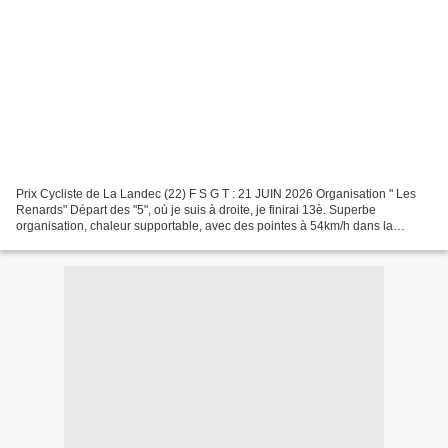
Prix Cycliste de La Landec (22) F S G T : 21 JUIN 2026 Organisation " Les
Renards" Départ des "5", où je suis à droite, je finirai 13è. Superbe
organisation, chaleur supportable, avec des pointes à 54km/h dans la
cuvette d'arrivée, 48km/h sur la route...