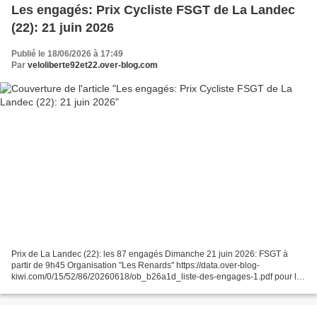
Les engagés: Prix Cycliste FSGT de La Landec
(22): 21 juin 2026
Publié le 18/06/2026 à 17:49
Par
veloliberte92et22.over-blog.com
Prix de La Landec (22): les 87 engagés Dimanche 21 juin 2026: FSGT à
partir de 9h45 Organisation "Les Renards" https://data.over-blog-
kiwi.com/0/15/52/86/20260618/ob_b26a1d_liste-des-engages-1.pdf pour la
liste, copier - coller le lien sur moteur de recherche...