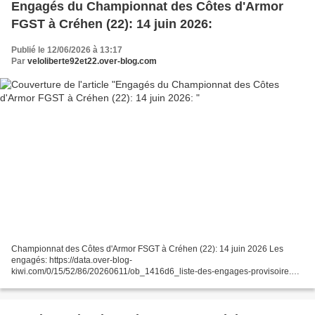
Engagés du Championnat des Côtes d'Armor
FGST à Créhen (22): 14 juin 2026:
Publié le 12/06/2026 à 13:17
Par
veloliberte92et22.over-blog.com
Championnat des Côtes d'Armor FSGT à Créhen (22): 14 juin 2026 Les
engagés: https://data.over-blog-
kiwi.com/0/15/52/86/20260611/ob_1416d6_liste-des-engages-provisoire.pdf
pour avoir les engagés, copier - coller le lien ci-dessus. Départ à Créhen du
Championnat...