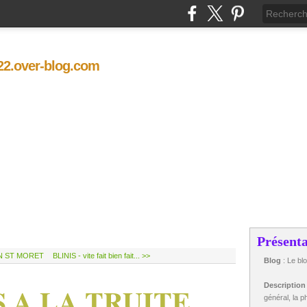
t22.over-blog.com
Présenta
N ST MORET
BLINIS - vite fait bien fait... >>
Blog
: Le bl
 A LA TRUITE
Descriptio
général, la ph