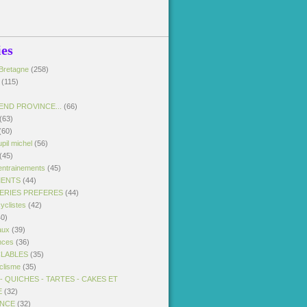
ies
Bretagne
(258)
(115)
END PROVINCE...
(66)
(63)
(60)
pil michel
(56)
(45)
entrainements
(45)
MENTS
(44)
SERIES PREFERES
(44)
yclistes
(42)
0)
aux
(39)
nces
(36)
CLABLES
(35)
clisme
(35)
 QUICHES - TARTES - CAKES ET
E
(32)
ANCE
(32)