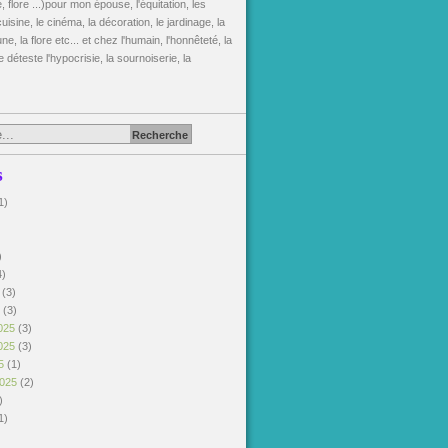
, flore ...)pour mon épouse, l'équitation, les
uisine, le cinéma, la décoration, le jardinage, la
une, la flore etc... et chez l'humain, l'honnêteté, la
je déteste l'hypocrisie, la sournoiserie, la
s
1)
)
)
4)
6
(3)
6
(3)
025
(3)
025
(3)
25
(1)
2025
(2)
)
1)
)