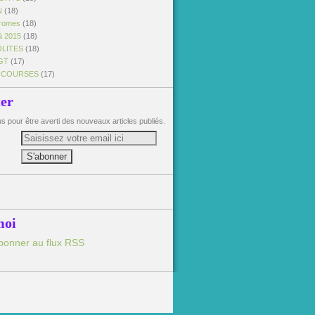
N
(18)
dromes
(18)
à 2015
(18)
OLITES
(18)
GT
(17)
 COURSES
(17)
ter
 pour être averti des nouveaux articles publiés.
moi
bonner au flux RSS