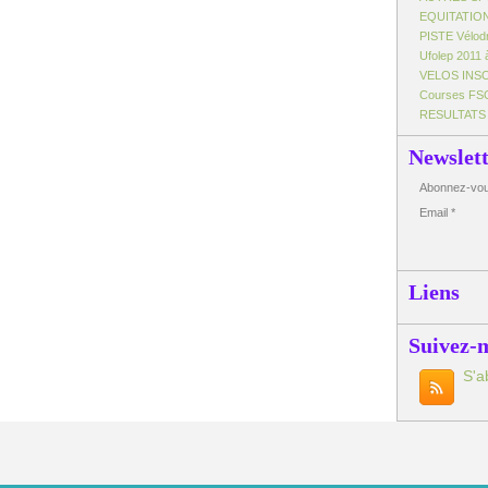
EQUITATIO
PISTE Vélo
Ufolep 2011 
VELOS INS
Courses FS
RESULTATS
Newslet
Abonnez-vous
Email
Liens
Suivez-
S'a