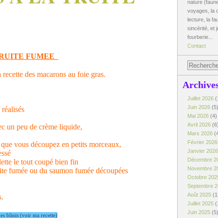
nature (faune
voyages, la c
lecture, la fa
sincérité, et 
fourberie...
Contact
TRUITE FUMEE
a recette des macarons au foie gras.
Archive
Juillet 2026
(
Juin 2026
(5
réalisés
Mai 2026
(4)
Avril 2026
(6
c un peu de crème liquide,
Mars 2026
(
Février 202
é, que vous découpez en petits morceaux,
Janvier 202
essé
Décembre 2
lette le tout coupé bien fin
Novembre 2
 truite fumée ou du saumon fumée découpées
Octobre 20
Septembre 
Août 2025
(1
s.
Juillet 2025
(
Juin 2025
(5
des blinis (voir ma recette)