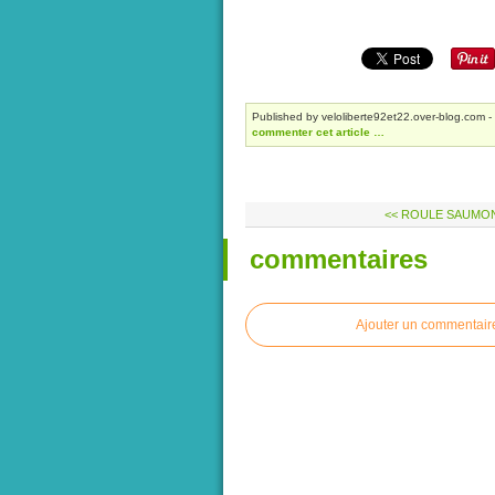
Published by veloliberte92et22.over-blog.com
-
commenter cet article
…
<< ROULE SAUMO
commentaires
Ajouter un commentair