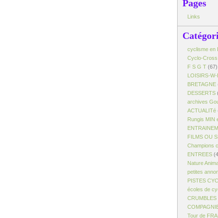
Pages
Links
Catégor
cyclisme en 
Cyclo-Cross
F S G T
(67)
LOISIRS-W-
BRETAGNE
DESSERTS
archives Gou
ACTUALITé
Rungis MIN 
ENTRAINE
FILMS OU 
Champions c
ENTREES
(4
Nature Anim
petites anno
PISTES CY
écoles de cy
CRUMBLES -
COMPAGNI
Tour de FR