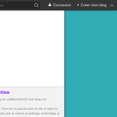
Connexion
+
Créer mon blog
tion
og de veloliberte92et22.over-blog.com
n
: Pour moi, la passion pour lé vélo, le sport en
oto, puis le cinéma, le jardinage, le bricolage, la