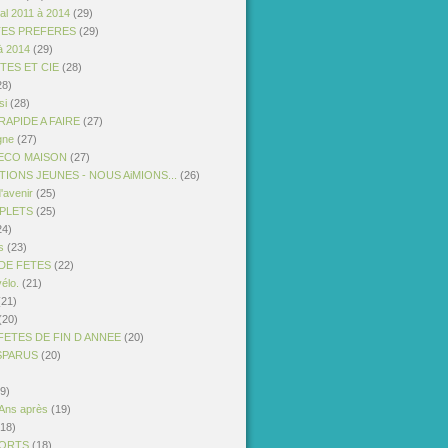
al 2011 à 2014
(29)
TES PREFERES
(29)
à 2014
(29)
STES ET CIE
(28)
28)
si
(28)
APIDE A FAIRE
(27)
gne
(27)
ECO MAISON
(27)
IONS JEUNES - NOUS AiMIONS...
(26)
'avenir
(25)
PLETS
(25)
24)
s
(23)
DE FETES
(22)
vélo.
(21)
21)
(20)
FETES DE FIN D ANNEE
(20)
ISPARUS
(20)
9)
 Ans après
(19)
18)
PORTS
(18)