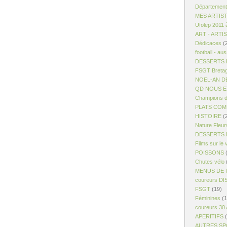
Département
MES ARTIS
Ufolep 2011 
ART - ARTI
Dédicaces
(
football - aus
DESSERTS R
FSGT Breta
NOEL-AN D
QD NOUS ET
Champions d
PLATS COM
HISTOIRE
(
Nature Fleur
DESSERTS 
Films sur le 
POISSONS
(
Chutes vélo
MENUS DE 
coureurs D
FSGT
(19)
Féminines
(1
coureurs 30
APERITIFS
(
AUTRES S