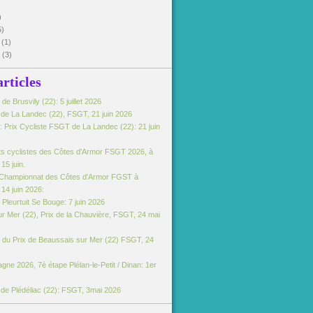
)
5)
5
(1)
5
(3)
articles
e Brusvily (22): 5 juillet 2026
e de La Landec (22), FSGT, 21 juin 2026
 Prix Cycliste FSGT de La Landec (22): 21 juin
s cyclistes des Côtes d'Armor FSGT 2026, à
15 juin.
Championnat des Côtes d'Armor FGST à
14 juin 2026:
Pleurtuit Se Bouge: 7 juin 2026
r Mer (22), Prix de la Chauvière, FSGT, 24 mai
du Prix de Beaussais sur Mer (22) FSGT, 24
gne 2026, 7è étape Plélan-le-Petit / Dinan: 1er
e de Plédéliac (22): FSGT, 3mai 2026