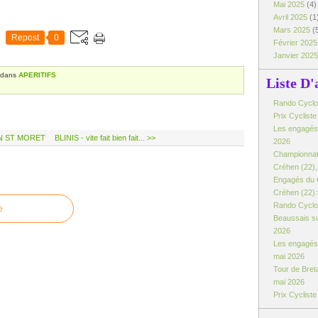
Mai 2025
(4)
Avril 2025
(1
Mars 2025
(
Repost
0
Février 202
Janvier 202
dans
APERITIFS
Liste D'
Rando Cyclo d
Prix Cyclist
Les engagés:
N ST MORET
BLINIS - vite fait bien fait... >>
2026
Championnat
Créhen (22), 
Engagés du 
Créhen (22): 
Rando Cyclo 
e
Beaussais su
2026
Les engagés 
mai 2026
Tour de Breta
mai 2026
Prix Cyclist