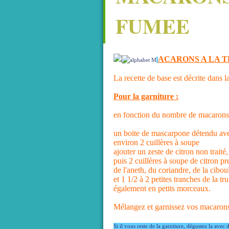
FUMEE
ACARONS A LA 
La recette de base est décrite dans l
Pour la garniture :
en fonction du nombre de macarons 
un boite de mascarpone détendu ave
environ 2 cuillères à soupe
ajouter un zeste de citron non trait
puis 2 cuillères à soupe de citron pr
de l'aneth, du coriandre, de la cibou
et 1 1/2 à 2 petites tranches de la
également en petits morceaux.
Mélangez et garnissez vos macaron
Si il vous reste de la garniture, dégustez la avec 