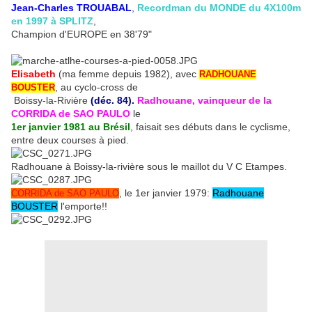
Jean-Charles TROUABAL
,
Recordman du MONDE du 4X100m
en 1997 à SPLITZ
,
Champion d'EUROPE en 38'79"
Elisabeth
(ma femme depuis 1982), avec
RADHOUANE
, au cyclo-cross de
BOUSTER
Boissy-la-Rivière
(déc. 84).
Radhouane, vainqueur de la
CORRIDA de SAO PAULO
le
1er janvier 1981 au Brésil
, faisait ses débuts dans le cyclisme,
entre deux courses à pied.
Radhouane à Boissy-la-rivière sous le maillot du V C Etampes.
, le 1er janvier 1979:
Radhouane
CORRIDA de SAO PAULO
BOUSTER
l'emporte!!