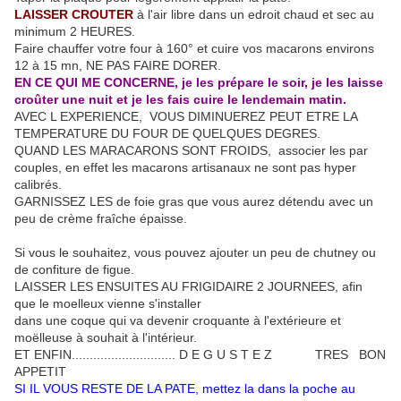
LAISSER CROUTER
à l'air libre dans un edroit chaud et sec au
minimum 2 HEURES.
Faire chauffer votre four à 160° et cuire vos macarons environs
12 à 15 mn, NE PAS FAIRE DORER.
EN CE QUI ME CONCERNE, je les prépare le soir, je les laisse
croûter une nuit et je les fais cuire le lendemain matin.
AVEC L EXPERIENCE, VOUS DIMINUEREZ PEUT ETRE LA
TEMPERATURE DU FOUR DE QUELQUES DEGRES.
QUAND LES MARACARONS SONT FROIDS, associer les par
couples, en effet les macarons artisanaux ne sont pas hyper
calibrés.
GARNISSEZ LES de foie gras que vous aurez détendu avec un
peu de crème fraîche épaisse.
Si vous le souhaitez, vous pouvez ajouter un peu de chutney ou
de confiture de figue.
LAISSER LES ENSUITES AU FRIGIDAIRE 2 JOURNEES, afin
que le moelleux vienne s'installer
dans une coque qui va devenir croquante à l'extérieure et
moëlleuse à souhait à l'intérieur.
ET ENFIN............................. D E G U S T E Z TRES BON
APPETIT
SI IL VOUS RESTE DE LA PATE, mettez la dans la poche au