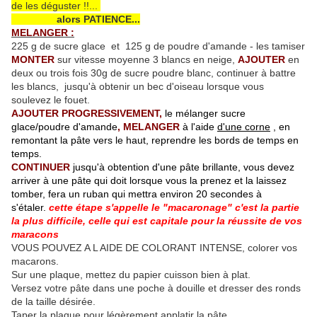
de les déguster !!...
alors PATIENCE...
MELANGER :
225 g de sucre glace et 125 g de poudre d'amande - les tamiser
MONTER
sur vitesse moyenne 3 blancs en neige,
AJOUTER
en
deux ou trois fois 30g de sucre poudre blanc, continuer à battre
les blancs, jusqu'à obtenir un bec d'oiseau lorsque vous
soulevez le fouet.
AJOUTER PROGRESSIVEMENT,
le mélanger sucre
glace/poudre d'amande
, MELANGER
à l'aide
d'une corne
, en
remontant la pâte vers le haut, reprendre les bords de temps en
temps.
CONTINUER
jusqu'à obtention d'une pâte brillante, vous devez
arriver à une pâte qui doit lorsque vous la prenez et la laissez
tomber, fera un ruban qui mettra environ 20 secondes à
s'étaler.
cette étape s'appelle le "macaronage" c'est la partie
la plus difficile, celle qui est capitale pour la réussite de vos
maracons
VOUS POUVEZ A L AIDE DE COLORANT INTENSE, colorer vos
macarons.
Sur une plaque, mettez du papier cuisson bien à plat.
Versez votre pâte dans une poche à douille et dresser des ronds
de la taille désirée.
Taper la plaque pour légèrement applatir la pâte.