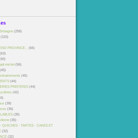
ies
Bretagne
(258)
(115)
END PROVINCE...
(66)
(63)
(60)
pil michel
(56)
(45)
entrainements
(45)
MENTS
(44)
SERIES PREFERES
(44)
yclistes
(42)
0)
aux
(39)
nces
(36)
CLABLES
(35)
clisme
(35)
 QUICHES - TARTES - CAKES ET
E
(32)
ANCE
(32)