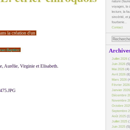
nature (faune
voyages, la c
lecture, la fa
sincérité, et 
fourberie...
Contact
ans la création d'un
Archive
Jean-Baptiste.
Juillet 2026
(
Juin 2026
(5
, Aurélie, Virginie et Elisabeth.
Mai 2026
(4)
Avril 2026
(6
Mars 2026
(
Février 202
Janvier 202
Décembre 2
Novembre 2
Octobre 20
Septembre 
Août 2025
(1
Juillet 2025
(
Juin 2025
(5