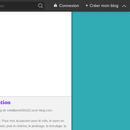
Connexion
+
Créer mon blog
tion
og de veloliberte92et22.over-blog.com
n
: Pour moi, la passion pour lé vélo, le sport en
oto, puis le cinéma, le jardinage, le bricolage, la