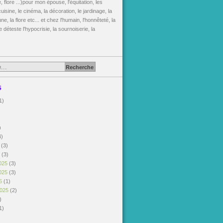
, flore ...)pour mon épouse, l'équitation, les
uisine, le cinéma, la décoration, le jardinage, la
une, la flore etc... et chez l'humain, l'honnêteté, la
je déteste l'hypocrisie, la sournoiserie, la
s
1)
)
)
4)
6
(3)
6
(3)
025
(3)
025
(3)
25
(1)
2025
(2)
)
1)
)