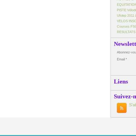
EQUITATIO
PISTE Vélo
Ufolep 2011 
VELOS INS
Courses FS
RESULTATS
Newslet
Abonnez-vous
Email
Liens
Suivez-
S'a