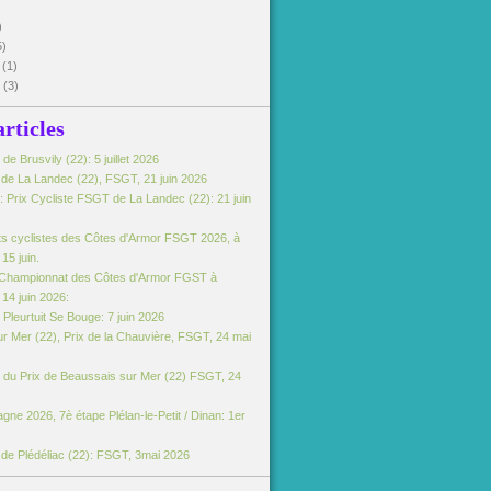
)
5)
5
(1)
5
(3)
articles
e Brusvily (22): 5 juillet 2026
e de La Landec (22), FSGT, 21 juin 2026
 Prix Cycliste FSGT de La Landec (22): 21 juin
s cyclistes des Côtes d'Armor FSGT 2026, à
15 juin.
Championnat des Côtes d'Armor FGST à
14 juin 2026:
Pleurtuit Se Bouge: 7 juin 2026
r Mer (22), Prix de la Chauvière, FSGT, 24 mai
du Prix de Beaussais sur Mer (22) FSGT, 24
gne 2026, 7è étape Plélan-le-Petit / Dinan: 1er
e de Plédéliac (22): FSGT, 3mai 2026