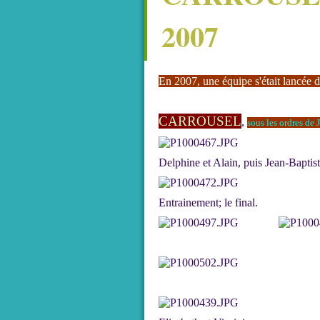
2007
En 2007, une équipe s'était lancée d
CARROUSEL
,
sous les ordres de 
Delphine et Alain, puis Jean-Baptiste
Entrainement; le final.