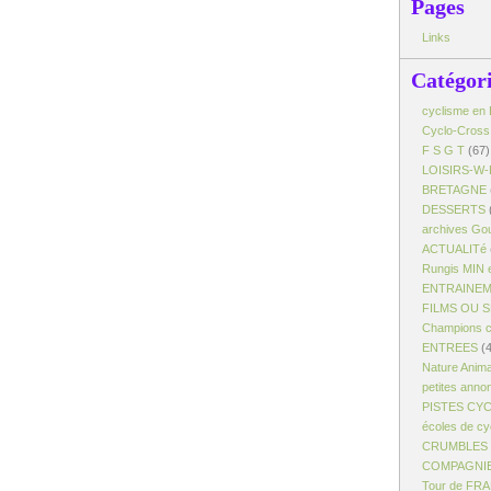
Pages
Links
Catégor
cyclisme en 
Cyclo-Cross
F S G T
(67)
LOISIRS-W-
BRETAGNE
DESSERTS
archives Gou
ACTUALITé
Rungis MIN 
ENTRAINE
FILMS OU 
Champions c
ENTREES
(4
Nature Anim
petites anno
PISTES CY
écoles de cy
CRUMBLES -
COMPAGNI
Tour de FR