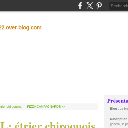
t22.over-blog.com
Présenta
ier chiroquois...
PIZZA CAMPAGNARDE >>
Blog
: Le bl
étrier chiroquois
Descriptio
général, la ph