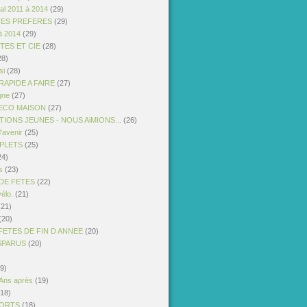
al 2011 à 2014
(29)
TES PREFERES
(29)
à 2014
(29)
STES ET CIE
(28)
28)
si
(28)
APIDE A FAIRE
(27)
gne
(27)
ECO MAISON
(27)
IONS JEUNES - NOUS AiMIONS...
(26)
'avenir
(25)
PLETS
(25)
24)
s
(23)
DE FETES
(22)
vélo.
(21)
21)
(20)
FETES DE FIN D ANNEE
(20)
ISPARUS
(20)
9)
 Ans après
(19)
18)
PORTS
(18)