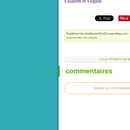
Elisabeth et Virginie.
Published by veloliberte92et22.over-blog.com
-
commenter cet article
…
<< Les PONEYS de l'étr
commentaires
Ajouter un commentair