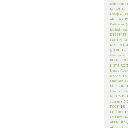
Département
MES ARTIS
Ufolep 2011 
ART - ARTI
Dédicaces
(
football - aus
DESSERTS R
FSGT Breta
NOEL-AN D
QD NOUS ET
Champions d
PLATS COM
HISTOIRE
(
Nature Fleur
DESSERTS 
Films sur le 
POISSONS
(
Chutes vélo
MENUS DE 
coureurs D
FSGT
(19)
Féminines
(1
coureurs 30
APERITIFS
(
AUTRES S