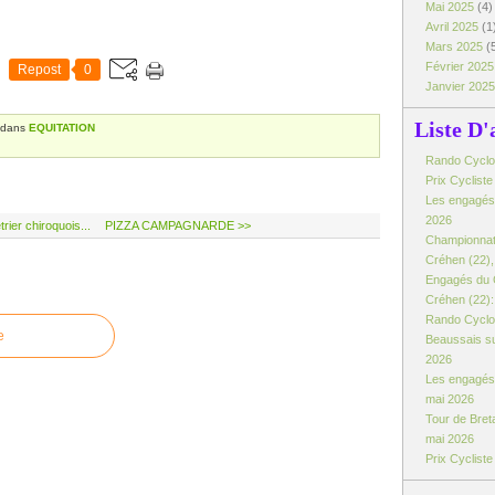
Mai 2025
(4)
Avril 2025
(1
Mars 2025
(
Février 202
Repost
0
Janvier 202
Liste D'
dans
EQUITATION
Rando Cyclo d
Prix Cyclist
Les engagés:
2026
ier chiroquois...
PIZZA CAMPAGNARDE >>
Championnat
Créhen (22), 
Engagés du 
Créhen (22): 
Rando Cyclo 
e
Beaussais su
2026
Les engagés 
mai 2026
Tour de Breta
mai 2026
Prix Cyclist