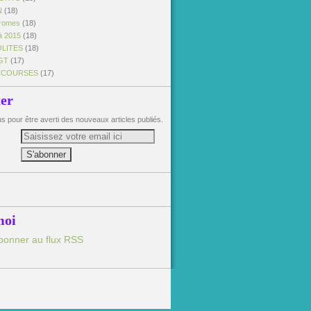
N
(18)
dromes
(18)
à 2015
(18)
OLITES
(18)
GT
(17)
 COURSES
(17)
ter
 pour être averti des nouveaux articles publiés.
moi
bonner au flux RSS