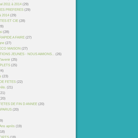
al 2011 à 2014
(29)
TES PREFERES
(29)
à 2014
(29)
STES ET CIE
(28)
28)
si
(28)
APIDE A FAIRE
(27)
gne
(27)
ECO MAISON
(27)
IONS JEUNES - NOUS AiMIONS...
(26)
'avenir
(25)
PLETS
(25)
24)
s
(23)
DE FETES
(22)
vélo.
(21)
21)
(20)
FETES DE FIN D ANNEE
(20)
ISPARUS
(20)
9)
 Ans après
(19)
18)
PORTS
(18)