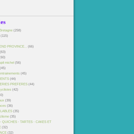
ies
Bretagne
(258)
(115)
END PROVINCE...
(66)
(63)
(60)
pil michel
(56)
(45)
entrainements
(45)
MENTS
(44)
SERIES PREFERES
(44)
yclistes
(42)
0)
aux
(39)
nces
(36)
CLABLES
(35)
clisme
(35)
 QUICHES - TARTES - CAKES ET
E
(32)
ANCE
(32)