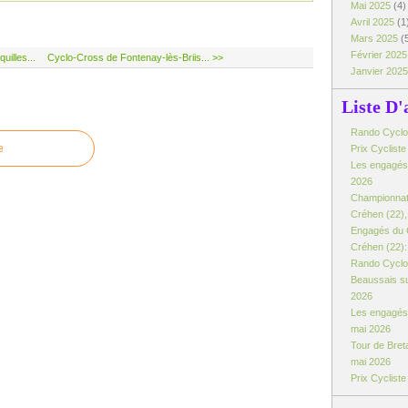
Mai 2025
(4)
Avril 2025
(1
Mars 2025
(
Février 202
illes...
Cyclo-Cross de Fontenay-lès-Briis... >>
Janvier 202
Liste D'
Rando Cyclo d
e
Prix Cyclist
Les engagés:
2026
Championnat
Créhen (22), 
Engagés du 
Créhen (22): 
Rando Cyclo 
Beaussais su
2026
Les engagés 
mai 2026
Tour de Breta
mai 2026
Prix Cyclist