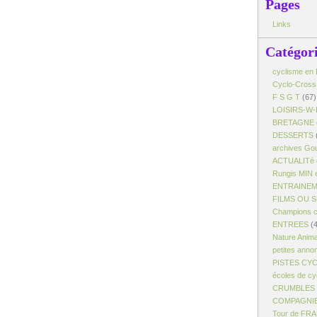
Pages
Links
Catégor
cyclisme en 
Cyclo-Cross
F S G T
(67)
LOISIRS-W-
BRETAGNE
DESSERTS
archives Gou
ACTUALITé
Rungis MIN 
ENTRAINE
FILMS OU 
Champions c
ENTREES
(4
Nature Anim
petites anno
PISTES CY
écoles de cy
CRUMBLES -
COMPAGNI
Tour de FR