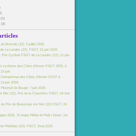
)
5)
5
(1)
5
(3)
articles
e Brusvily (22): 5 juillet 2026
e de La Landec (22), FSGT, 21 juin 2026
 Prix Cycliste FSGT de La Landec (22): 21 juin
s cyclistes des Côtes d'Armor FSGT 2026, à
15 juin.
Championnat des Côtes d'Armor FGST à
14 juin 2026:
Pleurtuit Se Bouge: 7 juin 2026
r Mer (22), Prix de la Chauvière, FSGT, 24 mai
du Prix de Beaussais sur Mer (22) FSGT, 24
gne 2026, 7è étape Plélan-le-Petit / Dinan: 1er
e de Plédéliac (22): FSGT, 3mai 2026