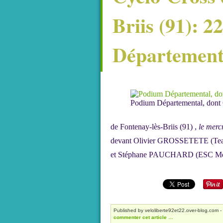
Briis (91): 2
Département
Podium Départemental, dont G
de Fontenay-lès-Briis (91) ,
le merc
devant Olivier GROSSETETE (Te
et Stéphane PAUCHARD (ESC M
Published by veloliberte92et22.over-blog.com
-
commenter cet article
…