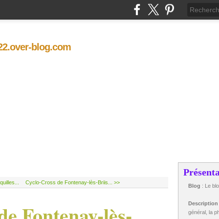
t22.over-blog.com
Présenta
illes...
Cyclo-Cross de Fontenay-lès-Briis... >>
Blog
: Le bl
de Fontenay-lès-
Descriptio
général, la ph