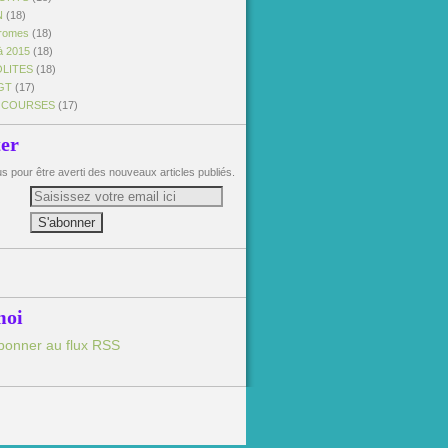
N
(18)
dromes
(18)
à 2015
(18)
OLITES
(18)
GT
(17)
 COURSES
(17)
ter
 pour être averti des nouveaux articles publiés.
moi
bonner au flux RSS