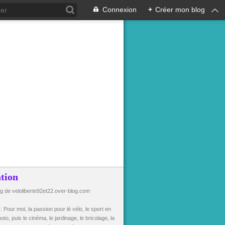
Connexion
+
Créer mon blog
tion
og de veloliberte92et22.over-blog.com
n
: Pour moi, la passion pour lé vélo, le sport en
oto, puis le cinéma, le jardinage, le bricolage, la