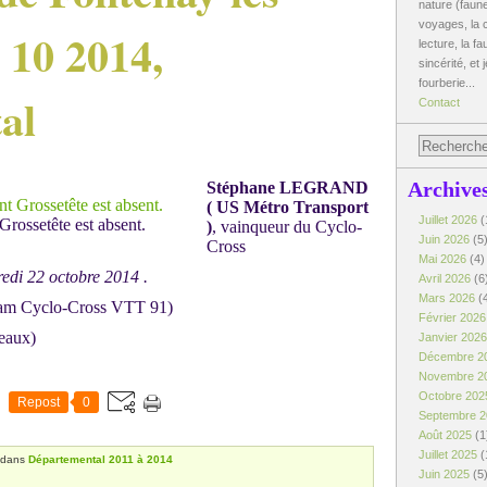
nature (faune
voyages, la c
2 10 2014,
lecture, la fa
sincérité, et 
fourberie...
al
Contact
Archive
Stéphane LEGRAND
( US Métro Transport
Juillet 2026
(
rossetête est absent.
)
, vainqueur du Cyclo-
Juin 2026
(5
Cross
Mai 2026
(4)
redi 22 octobre 2014 .
Avril 2026
(6
Mars 2026
(
am Cyclo-Cross VTT 91)
Février 202
eaux)
Janvier 202
Décembre 2
Novembre 2
Octobre 20
Repost
0
Septembre 
Août 2025
(1
Juillet 2025
(
dans
Départemental 2011 à 2014
Juin 2025
(5