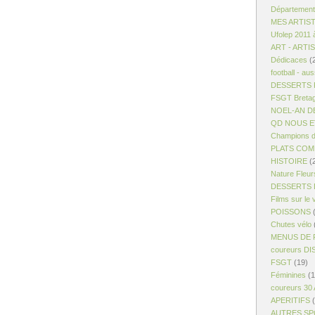
Département
MES ARTIS
Ufolep 2011 
ART - ARTI
Dédicaces
(
football - aus
DESSERTS R
FSGT Breta
NOEL-AN D
QD NOUS ET
Champions d
PLATS COM
HISTOIRE
(
Nature Fleur
DESSERTS 
Films sur le 
POISSONS
(
Chutes vélo
MENUS DE 
coureurs D
FSGT
(19)
Féminines
(1
coureurs 30
APERITIFS
(
AUTRES S