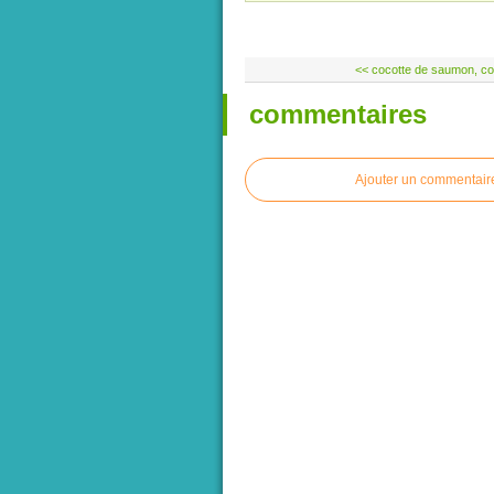
<< cocotte de saumon, coqu
commentaires
Ajouter un commentair