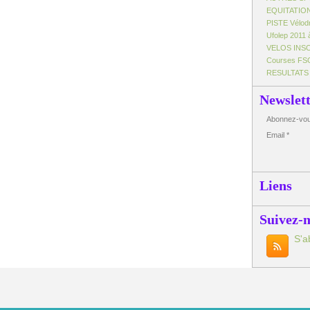
EQUITATIO
PISTE Vélo
Ufolep 2011 
VELOS INS
Courses FS
RESULTATS
Newslet
Abonnez-vous
Email
Liens
Suivez-
S'a