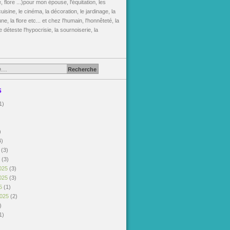
, flore ...)pour mon épouse, l'équitation, les
uisine, le cinéma, la décoration, le jardinage, la
une, la flore etc... et chez l'humain, l'honnêteté, la
je déteste l'hypocrisie, la sournoiserie, la
s
1)
)
)
4)
6
(3)
6
(3)
025
(3)
025
(3)
25
(1)
2025
(2)
)
1)
)