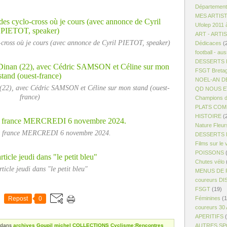
Département
MES ARTIS
Ufolep 2011 
ART - ARTI
o-cross où je cours (avec annonce de Cyril PIETOT, speaker)
Dédicaces
(
football - aus
DESSERTS R
FSGT Breta
NOEL-AN D
(22), avec Cédric SAMSON et Céline sur mon stand (ouest-
QD NOUS ET
france)
Champions d
PLATS COM
HISTOIRE
(
Nature Fleur
st france MERCREDI 6 novembre 2024.
DESSERTS 
Films sur le 
POISSONS
(
Chutes vélo
ticle jeudi dans "le petit bleu"
MENUS DE 
coureurs D
FSGT
(19)
Repost
0
Féminines
(1
coureurs 30
APERITIFS
(
dans
archives Goupil michel
COLLECTIONS
Cyclisme:Rencontres
AUTRES S