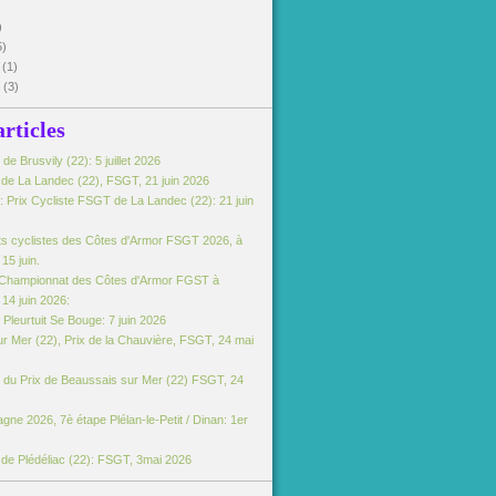
)
5)
5
(1)
5
(3)
articles
e Brusvily (22): 5 juillet 2026
e de La Landec (22), FSGT, 21 juin 2026
 Prix Cycliste FSGT de La Landec (22): 21 juin
s cyclistes des Côtes d'Armor FSGT 2026, à
15 juin.
Championnat des Côtes d'Armor FGST à
14 juin 2026:
Pleurtuit Se Bouge: 7 juin 2026
r Mer (22), Prix de la Chauvière, FSGT, 24 mai
du Prix de Beaussais sur Mer (22) FSGT, 24
gne 2026, 7è étape Plélan-le-Petit / Dinan: 1er
e de Plédéliac (22): FSGT, 3mai 2026