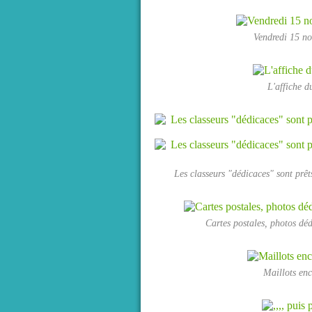
Vendredi 15 nov
L'affiche du
Les classeurs "dédicaces" sont prê
Cartes postales, photos déd
Maillots enco