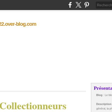
t22.over-blog.com
Présenta
Blog
: Le bl
 Collectionneurs
Descriptio
général, la ph