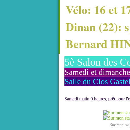
Vélo: 16 et 
Dinan (22): s
Bernard HI
5è Salon des Co
Samedi et dimanche
Salle du Clos Gaste
Samedi matin 9 heures, prêt pour l'
Sur mon stan