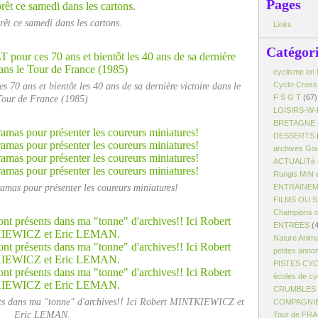
Pages
prêt ce samedi dans les cartons.
Links
Catégor
cyclisme en 
 ans et bientôt les 40 ans de sa dernière victoire dans le
Cyclo-Cross
Tour de France (1985)
F S G T
(67)
LOISIRS-W-
BRETAGNE
DESSERTS
archives Gou
ACTUALITé
Rungis MIN 
amas pour présenter les coureurs miniatures!
ENTRAINE
FILMS OU 
Champions c
ENTREES
(4
Nature Anim
petites anno
PISTES CY
écoles de cy
CRUMBLES -
ents dans ma "tonne" d'archives!! Ici Robert MINTKIEWICZ et
COMPAGNI
Eric LEMAN.
Tour de FR