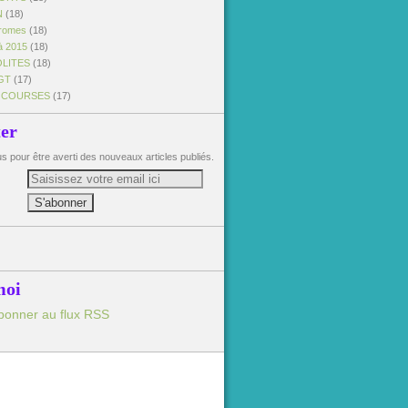
N
(18)
dromes
(18)
à 2015
(18)
OLITES
(18)
GT
(17)
 COURSES
(17)
ter
 pour être averti des nouveaux articles publiés.
moi
bonner au flux RSS