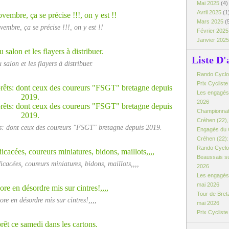
Mai 2025
(4)
Avril 2025
(1
Mars 2025
(
embre, ça se précise !!!, on y est !!
Février 202
Janvier 202
Liste D'
 salon et les flayers à distribuer.
Rando Cyclo d
Prix Cyclist
Les engagés:
2026
Championnat
Créhen (22), 
ts: dont ceux des coureurs "FSGT" bretagne depuis 2019.
Engagés du 
Créhen (22): 
Rando Cyclo 
Beaussais su
icacées, coureurs miniatures, bidons, maillots,,,,
2026
Les engagés 
mai 2026
Tour de Breta
re en désordre mis sur cintres!,,,,
mai 2026
Prix Cyclist