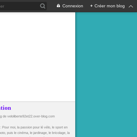
Connexion
+
Créer mon blog
tion
og de veloliberte92et22.over-blog.com
n
: Pour moi, la passion pour lé vélo, le sport en
oto, puis le cinéma, le jardinage, le bricolage, la