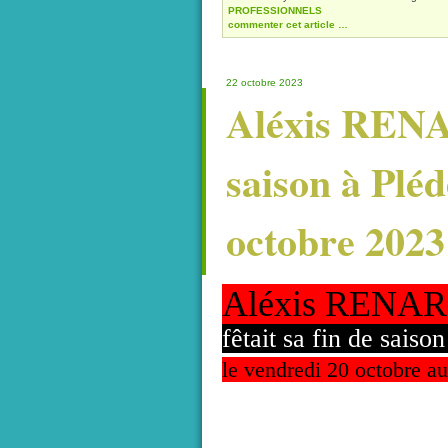
PROFESSIONNELS
commenter cet article
…
22 octobre 2023
Aléxis RENAR
saison à Pléd
octobre 2023
Aléxis RENARD
fêtait sa fin de sais
le vendredi 20 octobre au