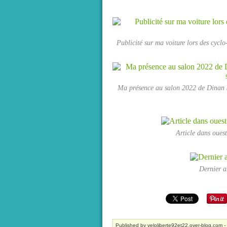
Publicité sur ma voiture lors des cycl
Ma présence au salon 2022 de Dinan 
Article dans oue
Dernier ar
Published by veloliberte92et22.over-blog.com
-