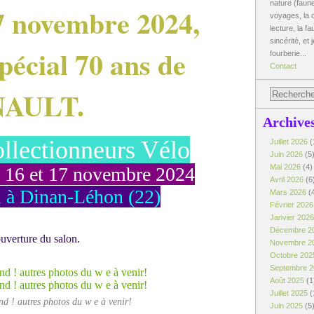
nature (faune
17 novembre 2024,
voyages, la c
lecture, la fa
sincérité, et 
pécial 70 ans de
fourberie...
Contact
NAULT.
Archive
llectionneurs Vélo
Juillet 2026
(
Juin 2026
(5
Mai 2026
(4)
 16 et 17 novembre 2024
Avril 2026
(6
l à Dinan-Léhon (22)
Mars 2026
(
Février 202
Janvier 202
Décembre 2
ouverture du salon.
Novembre 2
Octobre 20
Septembre 
Août 2025
(1
Juillet 2025
(
d ! autres photos du w e à venir!
Juin 2025
(5