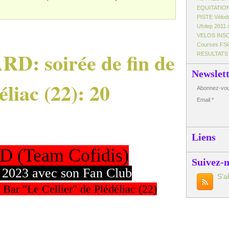
EQUITATIO
PISTE Vélo
Ufolep 2011 
VELOS INS
Courses FS
D: soirée de fin de
RESULTATS
Newslet
éliac (22): 20
Abonnez-vous
Email
Liens
 (Team Cofidis)
Suivez-
on 2023 avec son Fan Club
S'a
 Bar "Le Cellier" de Plédéliac (22)