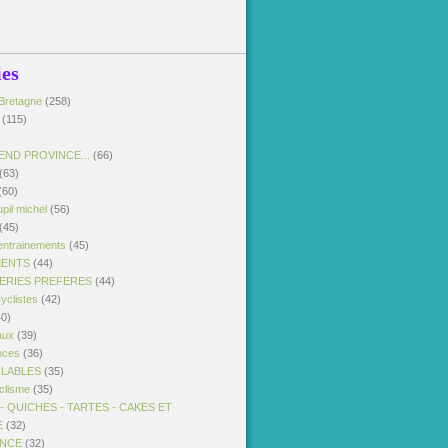
ies
Bretagne
(258)
(115)
END PROVINCE...
(66)
(63)
(60)
pil michel
(56)
(45)
entrainements
(45)
MENTS
(44)
SERIES PREFERES
(44)
yclistes
(42)
0)
aux
(39)
nces
(36)
CLABLES
(35)
clisme
(35)
 QUICHES - TARTES - CAKES ET
E
(32)
ANCE
(32)