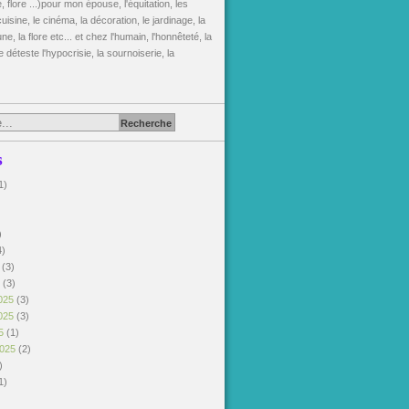
, flore ...)pour mon épouse, l'équitation, les
uisine, le cinéma, la décoration, le jardinage, la
une, la flore etc... et chez l'humain, l'honnêteté, la
je déteste l'hypocrisie, la sournoiserie, la
s
1)
)
)
4)
6
(3)
6
(3)
025
(3)
025
(3)
25
(1)
2025
(2)
)
1)
)