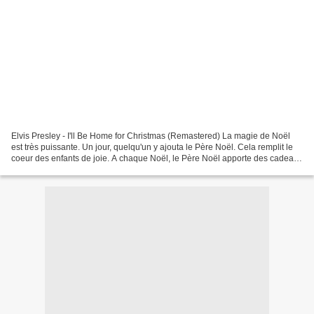
Elvis Presley - I'll Be Home for Christmas (Remastered) La magie de Noël
est très puissante. Un jour, quelqu'un y ajouta le Père Noël. Cela remplit le
coeur des enfants de joie. A chaque Noël, le Père Noël apporte des cadeaux
par milliers ! Toutes les...