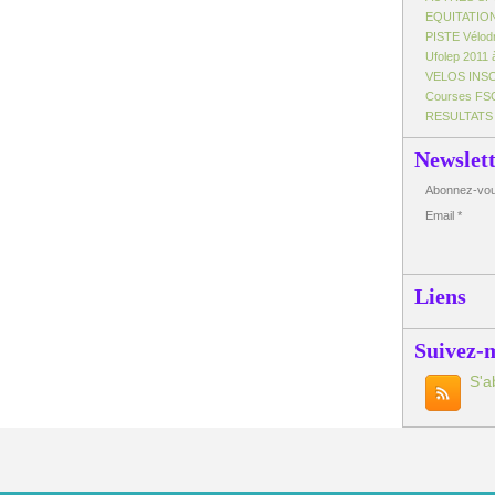
EQUITATIO
PISTE Vélo
Ufolep 2011 
VELOS INS
Courses FS
RESULTATS
Newslet
Abonnez-vous
Email
Liens
Suivez-
S'a