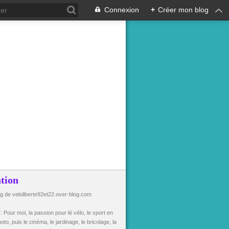
Connexion
+
Créer mon blog
tion
og de veloliberte92et22.over-blog.com
n
: Pour moi, la passion pour lé vélo, le sport en
oto, puis le cinéma, le jardinage, le bricolage, la