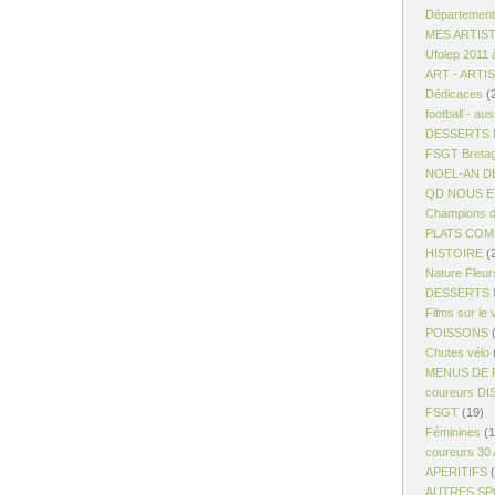
Département
MES ARTIS
Ufolep 2011 
ART - ARTI
Dédicaces
(
football - aus
DESSERTS R
FSGT Breta
NOEL-AN D
QD NOUS ET
Champions d
PLATS COM
HISTOIRE
(
Nature Fleur
DESSERTS 
Films sur le 
POISSONS
(
Chutes vélo
MENUS DE 
coureurs D
FSGT
(19)
Féminines
(1
coureurs 30
APERITIFS
(
AUTRES S