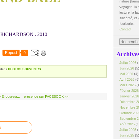
nature (faune
voyages, la c
lecture, la fa
sincérité, et 
fourberie...
Contact
 RICHARDSON . 2010 .
Repost
0
Archive
Juillet 2026
(
Juin 2026
(5
dans
PHOTOS SOUVENIRS
Mai 2026
(4)
Avril 2026
(6
Mars 2026
(
Février 202
Janvier 202
, coureur...
présence sur FACEBOOK >>
Décembre 2
Novembre 2
Octobre 20
Septembre 
Août 2025
(1
e
Juillet 2025
(
Juin 2025
(5