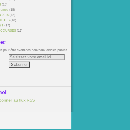
N
(18)
dromes
(18)
à 2015
(18)
OLITES
(18)
GT
(17)
 COURSES
(17)
ter
 pour être averti des nouveaux articles publiés.
moi
bonner au flux RSS