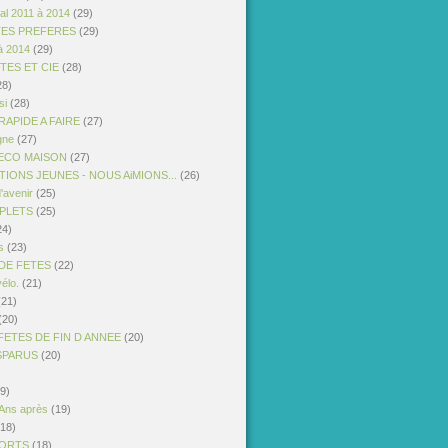
al 2011 à 2014
(29)
TES PREFERES
(29)
à 2014
(29)
STES ET CIE
(28)
28)
si
(28)
APIDE A FAIRE
(27)
gne
(27)
ECO MAISON
(27)
IONS JEUNES - NOUS AiMIONS...
(26)
'avenir
(25)
PLETS
(25)
24)
s
(23)
DE FETES
(22)
vélo.
(21)
21)
(20)
FETES DE FIN D ANNEE
(20)
ISPARUS
(20)
9)
 Ans après
(19)
18)
PORTS
(18)