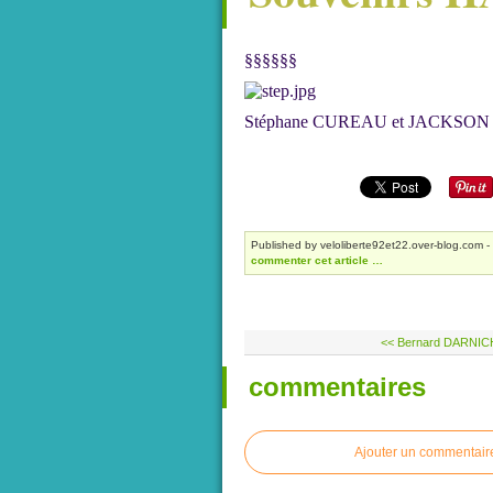
§§§§§§
Stéphane CUREAU et JACKSON
Published by veloliberte92et22.over-blog.com
-
commenter cet article
…
<< Bernard DARNICHE
commentaires
Ajouter un commentair