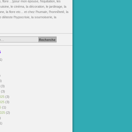
, flore ...)pour mon épouse, l'équitation, les
uisine, le cinéma, la décoration, le jardinage, la
une, la flore etc... et chez l'humain, l'honnêteté, la
je déteste l'hypocrisie, la sournoiserie, la
s
1)
)
)
4)
6
(3)
6
(3)
025
(3)
025
(3)
25
(1)
2025
(2)
)
1)
)