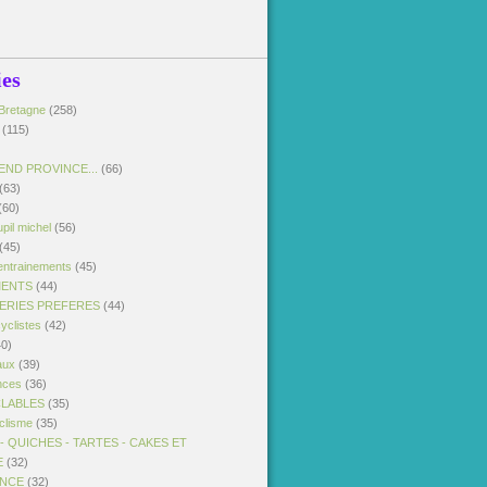
ies
Bretagne
(258)
(115)
END PROVINCE...
(66)
(63)
(60)
pil michel
(56)
(45)
entrainements
(45)
MENTS
(44)
SERIES PREFERES
(44)
yclistes
(42)
0)
aux
(39)
nces
(36)
CLABLES
(35)
clisme
(35)
 QUICHES - TARTES - CAKES ET
E
(32)
ANCE
(32)