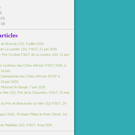
)
5)
5
(1)
5
(3)
articles
e Brusvily (22): 5 juillet 2026
e de La Landec (22), FSGT, 21 juin 2026
 Prix Cycliste FSGT de La Landec (22): 21 juin
s cyclistes des Côtes d'Armor FSGT 2026, à
15 juin.
Championnat des Côtes d'Armor FGST à
14 juin 2026:
Pleurtuit Se Bouge: 7 juin 2026
r Mer (22), Prix de la Chauvière, FSGT, 24 mai
du Prix de Beaussais sur Mer (22) FSGT, 24
gne 2026, 7è étape Plélan-le-Petit / Dinan: 1er
e de Plédéliac (22): FSGT, 3mai 2026