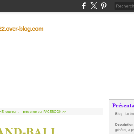
t22.over-blog.com
Présenta
, coureur...
présence sur FACEBOOK >>
Blog
: Le bl
HAND-BALL
Descriptio
général, la ph