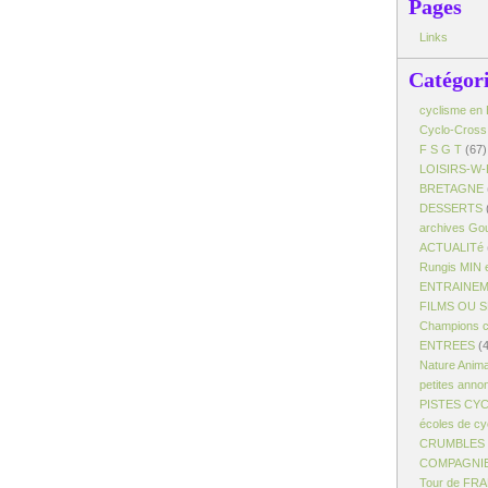
Pages
Links
Catégor
cyclisme en 
Cyclo-Cross
F S G T
(67)
LOISIRS-W-
BRETAGNE
DESSERTS
archives Gou
ACTUALITé
Rungis MIN 
ENTRAINE
FILMS OU 
Champions c
ENTREES
(4
Nature Anim
petites anno
PISTES CY
écoles de cy
CRUMBLES -
COMPAGNI
Tour de FR