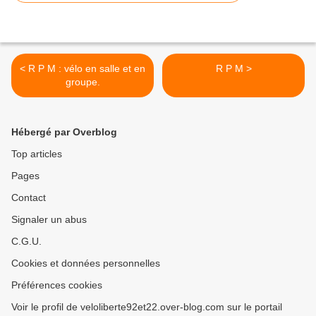
< R P M : vélo en salle et en
R P M >
groupe.
Hébergé par Overblog
Top articles
Pages
Contact
Signaler un abus
C.G.U.
Cookies et données personnelles
Préférences cookies
Voir le profil de veloliberte92et22.over-blog.com sur le portail