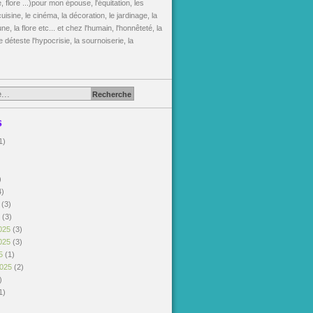
, flore ...)pour mon épouse, l'équitation, les
uisine, le cinéma, la décoration, le jardinage, la
une, la flore etc... et chez l'humain, l'honnêteté, la
je déteste l'hypocrisie, la sournoiserie, la
s
1)
)
)
4)
6
(3)
6
(3)
025
(3)
025
(3)
25
(1)
2025
(2)
)
1)
)