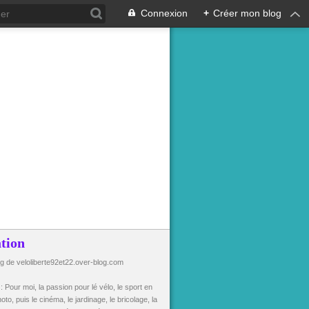
Connexion
+
Créer mon blog
tion
og de veloliberte92et22.over-blog.com
n
: Pour moi, la passion pour lé vélo, le sport en
oto, puis le cinéma, le jardinage, le bricolage, la