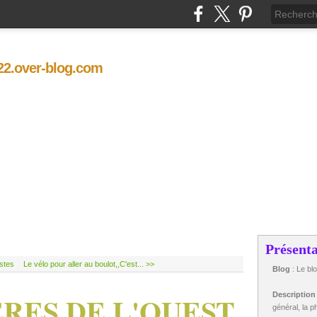
t22.over-blog.com
Présenta
stes
Le vélo pour aller au boulot,,C'est... >>
Blog
: Le bl
RES DE L'OUEST
Descriptio
général, la ph