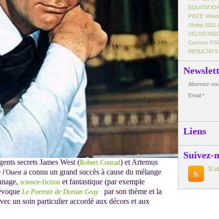
EQUITATIO
PISTE Vélo
Ufolep 2011 
VELOS INS
Courses FS
RESULTATS
Newslet
Abonnez-vous
Email
Liens
Suivez-
gents secrets James West (
) et Artemus
Robert Conrad
S'a
a connu un grand succès à cause du mélange
 l'Ouest
onnage,
et fantastique (par exemple
science-fiction
 évoque
par son thème et la
Le Portrait de Dorian Gray
avec un soin particulier accordé
aux décors et aux