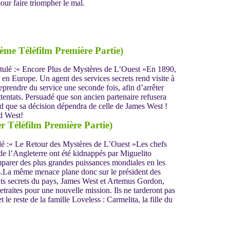
pour faire triompher le mal.
ème Téléfilm Première Partie)
titulé :« Encore Plus de Mystères de L’Ouest »En 1890,
 en Europe. Un agent des services secrets rend visite à
prendre du service une seconde fois, afin d’arrêter
tentats. Persuadé que son ancien partenaire refusera
nd que sa décision dépendra de celle de James West !
r Téléfilm Première Partie)
tulé :« Le Retour des Mystères de L’Ouest »Les chefs
de l’Angleterre ont été kidnappés par Miguelito
mparer des plus grandes puissances mondiales en les
s.La même menace plane donc sur le président des
nts secrets du pays, James West et Artemus Gordon,
retraites pour une nouvelle mission. Ils ne tarderont pas
 le reste de la famille Loveless : Carmelita, la fille du