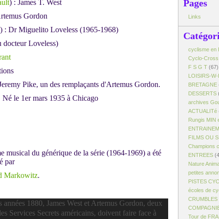
Pages
ult
) : James T. West
 Artemus Gordon
Links
) : Dr Miguelito Loveless (1965-1968)
Catégor
u docteur Loveless)
cyclisme en 
rant
Cyclo-Cross
F S G T
(67)
tions
LOISIRS-W-
e Jeremy Pike, un des remplaçants d'Artemus Gordon.
BRETAGNE
DESSERTS
Né le 1er mars 1935 à Chicago
archives Gou
ACTUALITé
Rungis MIN 
ENTRAINE
FILMS OU 
Champions c
e musical du générique de la série (1964-1969) a été
ENTREES
(4
é par
Nature Anim
petites anno
d Markowitz
.
PISTES CY
écoles de cy
CRUMBLES -
s années 1880, James West et Artemus Gordon, deux
COMPAGNI
es Services Secrets américains, doivent faire face à
Tour de FR