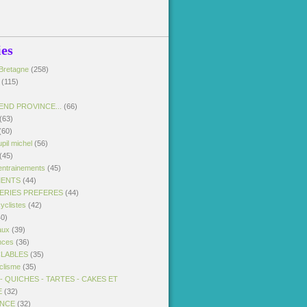
ies
Bretagne
(258)
(115)
END PROVINCE...
(66)
(63)
(60)
pil michel
(56)
(45)
entrainements
(45)
MENTS
(44)
SERIES PREFERES
(44)
yclistes
(42)
0)
aux
(39)
nces
(36)
CLABLES
(35)
clisme
(35)
 QUICHES - TARTES - CAKES ET
E
(32)
ANCE
(32)