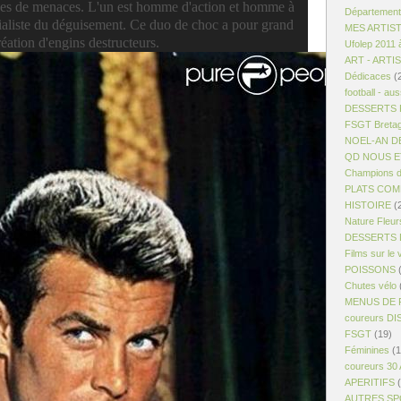
pes de menaces. L'un est homme d'action et homme à
Département
écialiste du déguisement. Ce duo de choc a pour grand
MES ARTIS
éation d'engins destructeurs.
Ufolep 2011 
ART - ARTI
Dédicaces
(
football - aus
DESSERTS R
FSGT Breta
NOEL-AN D
QD NOUS ET
Champions d
PLATS COM
HISTOIRE
(
Nature Fleur
DESSERTS 
Films sur le 
POISSONS
(
Chutes vélo
MENUS DE 
coureurs D
FSGT
(19)
Féminines
(1
coureurs 30
APERITIFS
(
AUTRES S