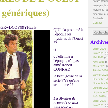
nature (faune
voyages, la c
t génériques)
lecture, la fa
sincérité, et 
fourberie...
Contact
QUI n'a pas aimé à
l'époque les
mystères de l'Ouest
Archive
??
Juillet 2026
(
et
Juin 2026
(5
qu'elle fille à
Mai 2026
(4)
l'époque, n'a pas
Avril 2026
(6
aimé Robert
Mars 2026
(
CONRAD
Février 202
Janvier 202
le beau gosse de la
Décembre 2
série ???? qu'elle
Novembre 2
se nomme ??
Octobre 20
Septembre 
Août 2025
(1
Les Mystères de
Juillet 2025
(
(
l'Ouest
The Wild
Juin 2025
(5
) est
Wild West