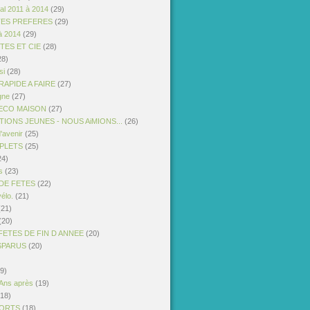
al 2011 à 2014
(29)
TES PREFERES
(29)
à 2014
(29)
STES ET CIE
(28)
28)
si
(28)
APIDE A FAIRE
(27)
gne
(27)
ECO MAISON
(27)
IONS JEUNES - NOUS AiMIONS...
(26)
'avenir
(25)
PLETS
(25)
24)
s
(23)
DE FETES
(22)
vélo.
(21)
21)
(20)
FETES DE FIN D ANNEE
(20)
ISPARUS
(20)
9)
 Ans après
(19)
18)
PORTS
(18)