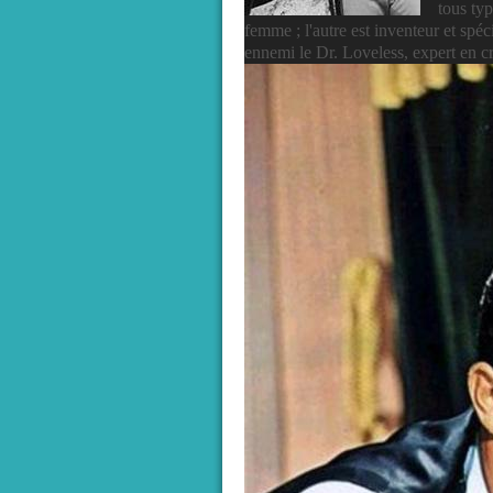
tous ty
femme ; l'autre est inventeur et sp
ennemi le Dr. Loveless, expert en cr