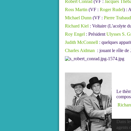
Robert Conrad
(VF :
Jacques Théba
Ross Martin
(VF :
Roger Rudel
) :
Michael Dunn
(VF :
Pierre Trabaud
Richard Kiel
: Voltaire (L'acolyte d
Roy Engel
: Président
Ulysses S. G
Judith McConnell
: quelques appari
Charles Aidman
: jouant le rôle d
Le thèm
compos
Richar
Dans le
agents d