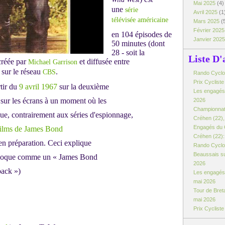
Mai 2025
(4)
une
série
Avril 2025
(1
télévisée
américaine
Mars 2025
(
Février 202
en 104 épisodes de
Janvier 202
50 minutes (dont
28 - soit la
Liste D'
 créée par
et diffusée entre
Michael Garrison
sur le réseau
.
CBS
Rando Cyclo d
Prix Cyclist
rtir du
9
avril
1967
sur la deuxième
Les engagés:
t sur les écrans à un moment où les
2026
Championnat
ue, contrairement aux séries d'espionnage,
Créhen (22), 
Engagés du 
films de James Bond
Créhen (22): 
 en préparation. Ceci explique
Rando Cyclo 
Beaussais su
l'époque comme un « James Bond
2026
back »)
Les engagés 
mai 2026
Tour de Breta
mai 2026
Prix Cyclist