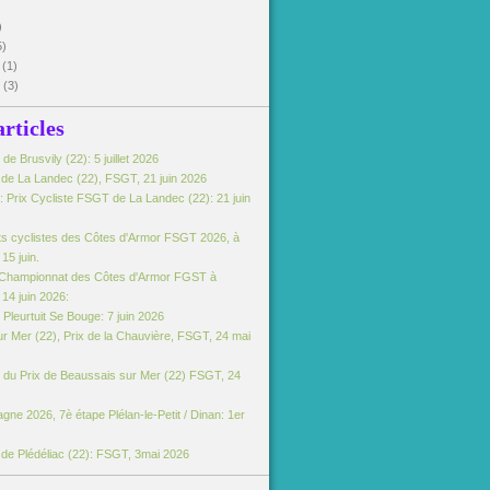
)
5)
5
(1)
5
(3)
articles
e Brusvily (22): 5 juillet 2026
e de La Landec (22), FSGT, 21 juin 2026
 Prix Cycliste FSGT de La Landec (22): 21 juin
s cyclistes des Côtes d'Armor FSGT 2026, à
15 juin.
Championnat des Côtes d'Armor FGST à
14 juin 2026:
Pleurtuit Se Bouge: 7 juin 2026
r Mer (22), Prix de la Chauvière, FSGT, 24 mai
du Prix de Beaussais sur Mer (22) FSGT, 24
gne 2026, 7è étape Plélan-le-Petit / Dinan: 1er
e de Plédéliac (22): FSGT, 3mai 2026