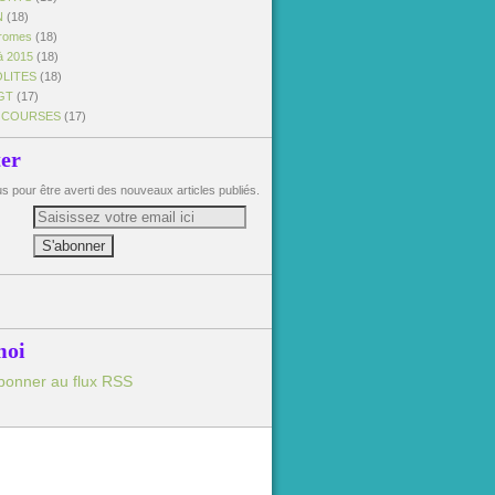
N
(18)
dromes
(18)
à 2015
(18)
OLITES
(18)
GT
(17)
 COURSES
(17)
ter
 pour être averti des nouveaux articles publiés.
moi
bonner au flux RSS