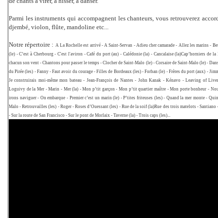
de chants à virer, à hisser, à danser.
Parmi les instruments qui accompagnent les chanteurs, vous retrouverez accord
djembé, violon, flûte, mandoline etc...
Notre répertoire :
A La Rochelle est arrivé - A Saint-Servan - Adieu cher camarade - Allez les marins - Be
(le) - C’est à Cherbourg - C'est l'aviron - Café du port (au) - Calédonie (la) - Cancalaise (la)Cap’horniers de la
chacun son vent - Chantons pour passer le temps - Clocher de Saint-Malo (le) - Corsaire de Saint-Malo (le) - Dan
du Pirée (les) - Fanny - Faut avoir du courage - Filles de Bordeaux (les) - Forban (le) - Frères du port (aux) - Jim
Je construirais moi-même mon bateau - Jean-François de Nantes - John Kanak - Kénavo - Leaving of Live
Loguivy de la Mer - Marin - Mer (la) - Mon p’tit garçon - Mon p’tit quartier maître - Mon porte bonheur - No
irons naviguer - On embarque - Premier c’est un marin (le) - P’tites friteuses (les) - Quand la mer monte - Qui
Malo - Retrouvailles (les) - Roger - Roses d’Ouessant (les) - Rue de la soif (la)Rue des trois matelots - Santiano
- Sur la route de San Francisco - Sur le pont de Morlaix - Taverne (la) - Trois caps (les)...