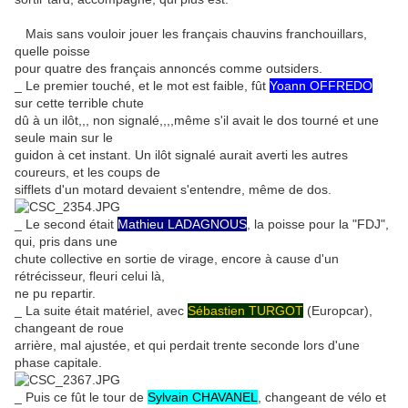
Mais sans vouloir jouer les français chauvins franchouillars,
quelle poisse
pour quatre des français annoncés comme outsiders.
_ Le premier touché, et le mot est faible, fût
Yoann OFFREDO
sur cette terrible chute
dû à un ilôt,,, non signalé,,,,même s'il avait le dos tourné et une
seule main sur le
guidon à cet instant. Un ilôt signalé aurait averti les autres
coureurs, et les coups de
sifflets d'un motard devaient s'entendre, même de dos.
_ Le second était
Mathieu LADAGNOUS
, la poisse pour la "FDJ",
qui, pris dans une
chute collective en sortie de virage, encore à cause d'un
rétrécisseur, fleuri celui là,
ne pu repartir.
_ La suite était matériel, avec
Sébastien TURGOT
(Europcar),
changeant de roue
arrière, mal ajustée, et qui perdait trente seconde lors d'une
phase capitale.
_ Puis ce fût le tour de
Sylvain CHAVANEL
, changeant de vélo et