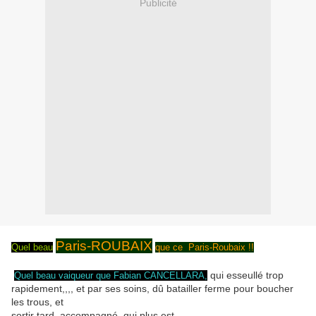
Publicité
Paris-ROUBAIX
Quel beau
que ce Paris-Roubaix !!
qui esseullé trop
Quel beau vaiqueur que Fabian CANCELLARA,
rapidement,,,, et par ses soins, dû batailler ferme pour boucher
les trous, et
sortir tard, accompagné, qui plus est.