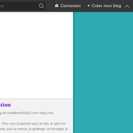
Connexion
+
Créer mon blog
tion
og de veloliberte92et22.over-blog.com
n
: Pour moi, la passion pour lé vélo, le sport en
oto, puis le cinéma, le jardinage, le bricolage, la