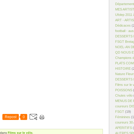
Département
MES ARTIS
Ufolep 2011 
ART - ARTI
Dédicaces
(
football - aus
DESSERTS R
FSGT Breta
NOEL-AN D
QD NOUS ET
Champions d
PLATS COM
HISTOIRE
(
Nature Fleur
DESSERTS 
Films sur le 
POISSONS
(
Chutes vélo
MENUS DE 
coureurs D
FSGT
(19)
Repost
0
Féminines
(1
coureurs 30
APERITIFS
(
dans
Films sur le vélo.
AUTRES S