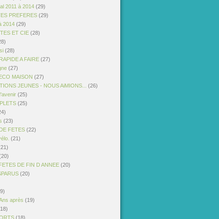
al 2011 à 2014
(29)
TES PREFERES
(29)
à 2014
(29)
STES ET CIE
(28)
28)
si
(28)
APIDE A FAIRE
(27)
gne
(27)
ECO MAISON
(27)
IONS JEUNES - NOUS AiMIONS...
(26)
'avenir
(25)
PLETS
(25)
24)
s
(23)
DE FETES
(22)
vélo.
(21)
21)
(20)
FETES DE FIN D ANNEE
(20)
ISPARUS
(20)
9)
 Ans après
(19)
18)
PORTS
(18)