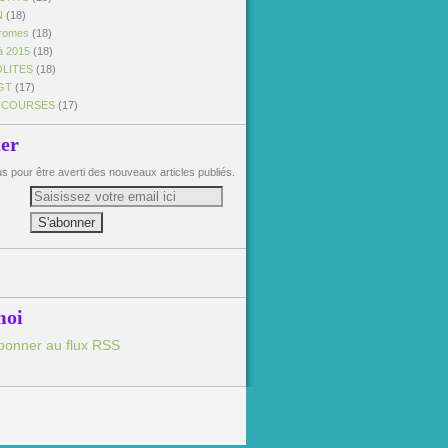
N
(18)
dromes
(18)
à 2015
(18)
OLITES
(18)
GT
(17)
 COURSES
(17)
ter
 pour être averti des nouveaux articles publiés.
moi
bonner au flux RSS