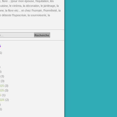
, flore ...)pour mon épouse, l'équitation, les
uisine, le cinéma, la décoration, le jardinage, la
une, la flore etc... et chez l'humain, l'honnêteté, la
je déteste l'hypocrisie, la sournoiserie, la
s
1)
)
)
4)
6
(3)
6
(3)
025
(3)
025
(3)
25
(1)
2025
(2)
)
1)
)