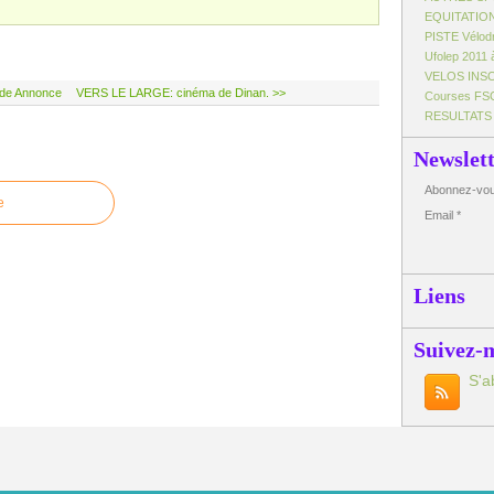
EQUITATIO
PISTE Vélo
Ufolep 2011 
VELOS INS
de Annonce
VERS LE LARGE: cinéma de Dinan. >>
Courses FS
RESULTATS
Newslet
Abonnez-vous
e
Email
Liens
Suivez-
S'a