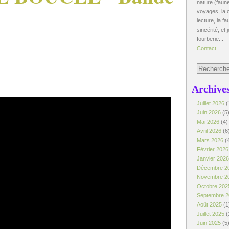
nature (faune
voyages, la c
lecture, la fa
sincérité, et 
fourberie...
Contact
Archive
Juillet 2026
(
Juin 2026
(5
Mai 2026
(4)
Avril 2026
(6
Mars 2026
(
Février 202
Janvier 202
Décembre 2
Novembre 2
Octobre 20
Septembre 
Août 2025
(1
Juillet 2025
(
Juin 2025
(5