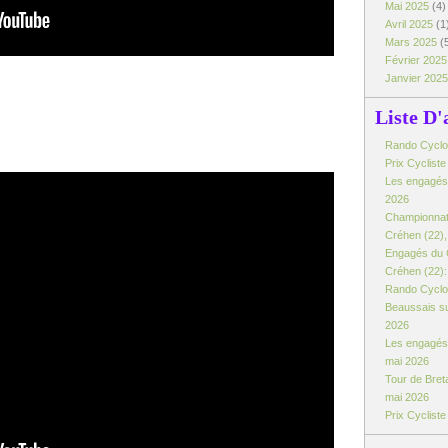
Mai 2025
(4)
Avril 2025
(1
Mars 2025
(
Février 202
Janvier 202
Liste D'
Rando Cyclo d
Prix Cyclist
Les engagés:
2026
Championnat
Créhen (22), 
Engagés du 
Créhen (22): 
Rando Cyclo 
Beaussais su
2026
Les engagés 
mai 2026
Tour de Breta
mai 2026
Prix Cyclist