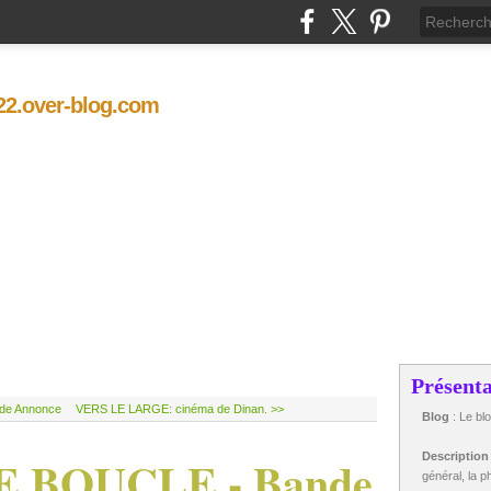
t22.over-blog.com
Présenta
de Annonce
VERS LE LARGE: cinéma de Dinan. >>
Blog
: Le bl
 BOUCLE - Bande
Descriptio
général, la ph