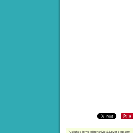
Published by veloliberte92et22.over-blog.com
-