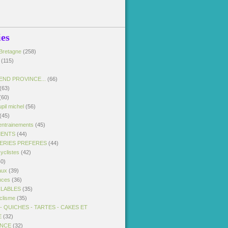
ies
Bretagne
(258)
(115)
END PROVINCE...
(66)
(63)
(60)
pil michel
(56)
(45)
entrainements
(45)
MENTS
(44)
SERIES PREFERES
(44)
yclistes
(42)
0)
aux
(39)
nces
(36)
CLABLES
(35)
clisme
(35)
 QUICHES - TARTES - CAKES ET
E
(32)
ANCE
(32)