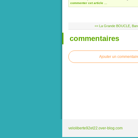
commenter cet article
…
<< La Grande BOUCLE, Ban
commentaires
Ajouter un commentair
veloliberte92et22.over-blog.com