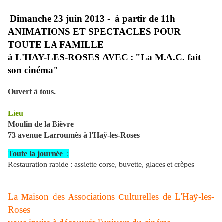
Dimanche 23 juin 2013 - à partir de 11h
ANIMATIONS ET SPECTACLES POUR
TOUTE LA FAMILLE
à L'HAY-LES-ROSES
AVEC
:
"
La M.A.C. fait
son cinéma"
Ouvert à tous
.
Lieu
Moulin de la Bièvre
73 avenue Larroumès à l'Haÿ-les-Roses
Toute la journée
:
Restauration rapide : assiette corse, buvette, glaces et crèpes
La
aison des
ssociations
ulturelles de L'Haÿ-les-
M
A
C
Roses