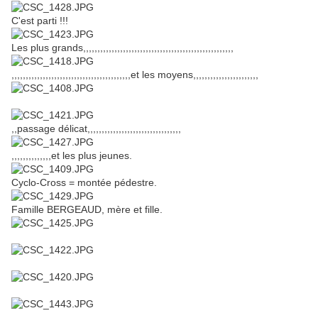
C'est parti !!!
Les plus grands,,,,,,,,,,,,,,,,,,,,,,,,,,,,,,,,,,,,,,,,,,,,,,,,,,,,,
,,,,,,,,,,,,,,,,,,,,,,,,,,,,,,,,,,,,,,,,,,et les moyens,,,,,,,,,,,,,,,,,,,,,,,
,,passage délicat,,,,,,,,,,,,,,,,,,,,,,,,,,,,,,,,,
,,,,,,,,,,,,,,et les plus jeunes.
Cyclo-Cross = montée pédestre.
Famille BERGEAUD, mère et fille.