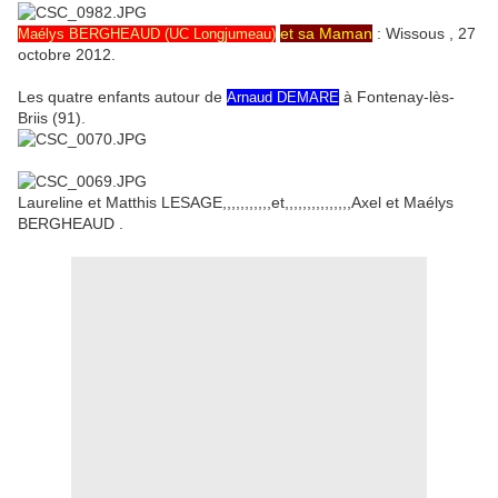
et sa Maman
: Wissous , 27
Maélys BERGHEAUD (UC Longjumeau)
octobre 2012.
Les quatre enfants autour de
à Fontenay-lès-
Arnaud DEMARE
Briis (91).
Laureline et Matthis LESAGE,,,,,,,,,,,et,,,,,,,,,,,,,,,Axel et Maélys
BERGHEAUD .