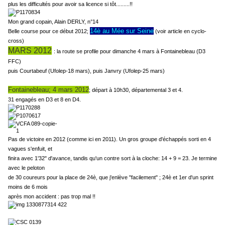
plus les difficultés pour avoir sa licence si tôt.........!!
Mon grand copain, Alain DERLY, n°14
14è au Mée sur Seine
Belle course pour ce début 2012;
(voir article en cyclo-
cross)
MARS 2012
: la route se profile pour dimanche 4 mars à Fontainebleau (D3
FFC)
puis Courtabeuf (Ufolep-18 mars), puis Janvry (Ufolep-25 mars)
Fontainebleau; 4 mars 2012
; départ à 10h30, départemental 3 et 4.
31 engagés en D3 et 8 en D4.
Pas de victoire en 2012 (comme ici en 2011). Un gros groupe d'échappés sorti en 4
vagues s'enfuit, et
finira avec 1'32" d'avance, tandis qu'un contre sort à la cloche: 14 + 9 = 23. Je termine
avec le peloton
de 30 coureurs pour la place de 24è, que j'enlève "facilement" ; 24è et 1er d'un sprint
moins de 6 mois
après mon accident : pas trop mal !!