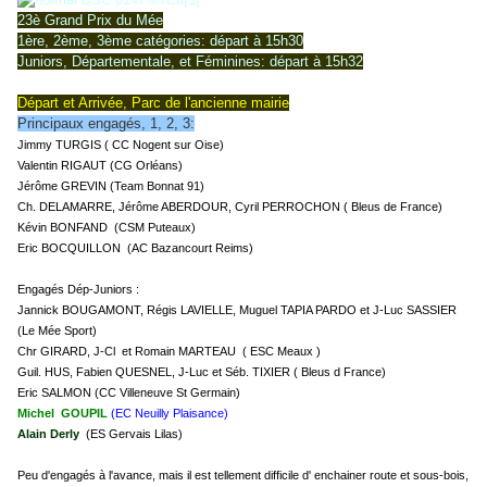
23è Grand Prix du Mée
1ère, 2ème, 3ème catégories: départ à 15h30
Juniors, Départementale, et Féminines: départ à 15h32
Départ et Arrivée, Parc de l'ancienne mairie
Principaux engagés, 1, 2, 3:
Jimmy TURGIS ( CC Nogent sur Oise)
Valentin RIGAUT (CG Orléans)
Jérôme GREVIN (Team Bonnat 91)
Ch. DELAMARRE, Jérôme ABERDOUR, Cyril PERROCHON ( Bleus de France)
Kévin BONFAND (CSM Puteaux)
Eric BOCQUILLON (AC Bazancourt Reims)
Engagés Dép-Juniors :
Jannick BOUGAMONT, Régis LAVIELLE, Muguel TAPIA PARDO et J-Luc SASSIER
(Le Mée Sport)
Chr GIRARD, J-Cl et Romain MARTEAU ( ESC Meaux )
Guil. HUS, Fabien QUESNEL, J-Luc et Séb. TIXIER ( Bleus d France)
Eric SALMON (CC Villeneuve St Germain)
Michel GOUPIL
(EC Neuilly Plaisance)
Alain Derly
(ES Gervais Lilas)
Peu d'engagés à l'avance, mais il est tellement difficile d' enchainer route et sous-bois,