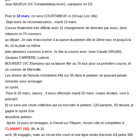
Jean BAJEUX (VC Fontainebleau Avon), vainqueur en D3 .
Pour le
18 mars
, ce sera COURTABEUF-zi (Orsay-Les Ulis)
Sept tours de reconnaissance , mardi 13 mars.
Course finalement très difficile avec 11 changements de direction par tours, donc
relances et 74 coureurs
au départ. Je vais m'accrocher à la queue du peloton dès le 2ème tour, et jusqu'à la
fin, où la pluie va même
jeter plusieurs coureurs à terre. Je fais la course avec Jean-Claude DRUAIS,
Jacques CARRERE, Ludovic
BOURDET (VC Etampes) qui va laisser filer au 7è tour pour sa première course, et
un coureur de Marseille.
Les photos de l'arrivée m'estiment 44è sur 55 dans le peloton, ne pouvant jamais
remonter pour envisager
un sprint.
Pour le 25 mars, Janvry ; 4 tours effectués mardi 20 mars; routes étroites, vent à
prévoir!!
Et ce sera une chute collective qui va morceler le peloton; 120 partants, 55 devant, je
gagne le sprint d'un
deuxième peloton.
Après 10 jours en bretagne, à cheval sur Pâques, revoici vélo et compétiton à
CLAMART (92)
, 8h, le 15
avril. 36 engagés, mais un circuit très court et une ligne droite d'arrivée d'à peine 300