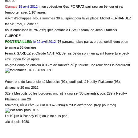
mètres.
Clamart:
15 avril 2012
: mon coéquipier Guy FORRAT part seul au 9è tour et va
l'emporter avec 1'10" après
40km d'échappée. Nous sommes 38 au sprint pour la 2è place: Michel FERNANDEZ
fait 5è , moi, 13ème et
nous emballons le Prix d'équipes devant le CSM Puteaux de Jean-François
GUIBOREL.
FONTENAILLES:
le 22 avril 2012
; 76 partants, pluie par averses, soleil, vent et on
termine à 58 derrière
Franck GARDEZ et Claude NANTAS. Je fais 6è du sprint en ayant l'ouverture peut-
être unpeu tôt, et après
un gros coup de chaleur à 3 km de l'arrivée où je touche une roue dans la bordure!!!
Week-end de l'ascension à Mespuits (91), jeudi, puis à Neuilly-Plaisance (93),
dimanche 20 mai 2012.
32è à Mespuits où les bordures ont fait la course (85 partants), puis 27è à Neuilly-
Plaisance, sur 29
arrivants, où la côte (700m X 33= 23km) a fait la différence. (trop pour moi)
Le 10 juin à Pussay (91) où je ne suis pas
allé depuis 1980.