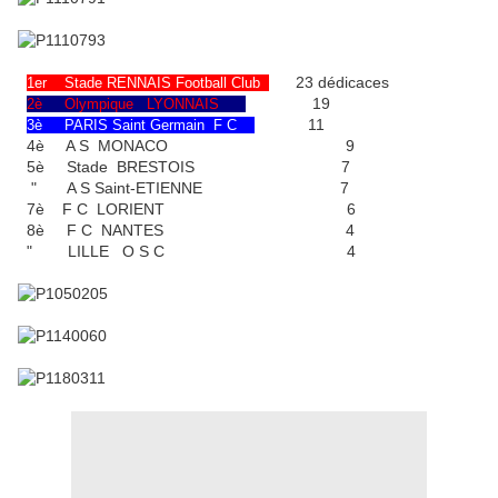
23 dédicaces
1er Stade RENNAIS Football Club
19
2è Olympique LYONNAIS
11
3è PARIS Saint Germain F C
4è A S MONACO 9
5è Stade BRESTOIS 7
" A S Saint-ETIENNE 7
7è F C LORIENT 6
8è F C NANTES 4
" LILLE O S C 4