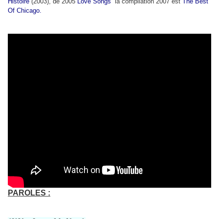
Histoire
(2003), de 2005
Love Songs
la compilation 2007 est
The Best
Of Chicago.
PAROLES :