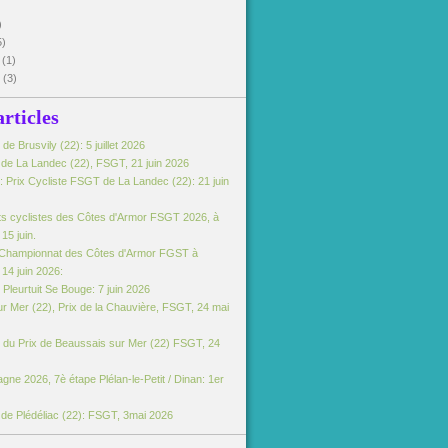
)
5)
5
(1)
5
(3)
articles
e Brusvily (22): 5 juillet 2026
e de La Landec (22), FSGT, 21 juin 2026
 Prix Cycliste FSGT de La Landec (22): 21 juin
s cyclistes des Côtes d'Armor FSGT 2026, à
15 juin.
Championnat des Côtes d'Armor FGST à
14 juin 2026:
Pleurtuit Se Bouge: 7 juin 2026
r Mer (22), Prix de la Chauvière, FSGT, 24 mai
du Prix de Beaussais sur Mer (22) FSGT, 24
gne 2026, 7è étape Plélan-le-Petit / Dinan: 1er
e de Plédéliac (22): FSGT, 3mai 2026