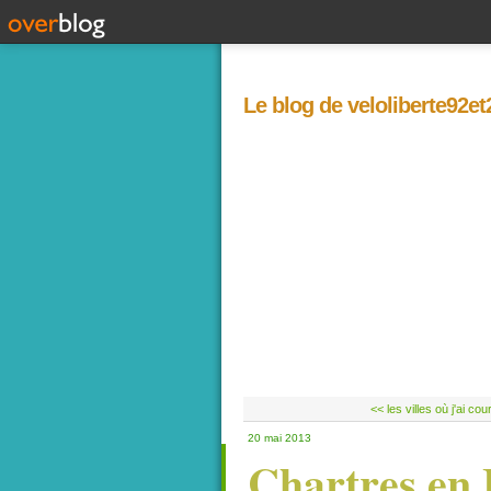
Le blog de veloliberte92e
<< les villes où j'ai cou
20 mai 2013
Chartres en