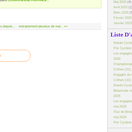
dans
LOISIRS-W-END PROVINCE...
Mai 2025
(4)
Avril 2025
(1
Mars 2025
(
Février 202
Janvier 202
ru depuis...
entrainement pluvieux de mai... >>
Liste D'
Rando Cyclo d
Prix Cyclist
Les engagés:
e
2026
Championnat
Créhen (22), 
Engagés du 
Créhen (22): 
Rando Cyclo 
Beaussais su
2026
Les engagés 
mai 2026
Tour de Breta
mai 2026
Prix Cyclist