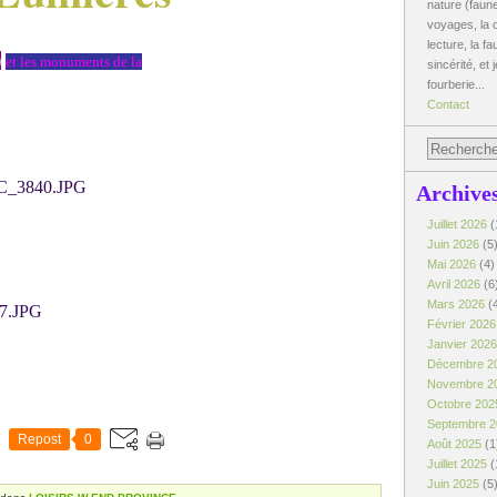
nature (faune
voyages, la c
lecture, la fa
)
et les monuments de la
sincérité, et 
fourberie...
Contact
Archive
Juillet 2026
(
Juin 2026
(5
Mai 2026
(4)
Avril 2026
(6
Mars 2026
(
Février 202
Janvier 202
Décembre 2
Novembre 2
Octobre 20
Septembre 
Repost
0
Août 2025
(1
Juillet 2025
(
Juin 2025
(5