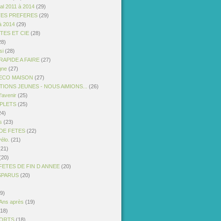
al 2011 à 2014
(29)
TES PREFERES
(29)
à 2014
(29)
STES ET CIE
(28)
28)
si
(28)
APIDE A FAIRE
(27)
gne
(27)
ECO MAISON
(27)
IONS JEUNES - NOUS AiMIONS...
(26)
'avenir
(25)
PLETS
(25)
24)
s
(23)
DE FETES
(22)
vélo.
(21)
21)
(20)
FETES DE FIN D ANNEE
(20)
ISPARUS
(20)
9)
 Ans après
(19)
18)
PORTS
(18)