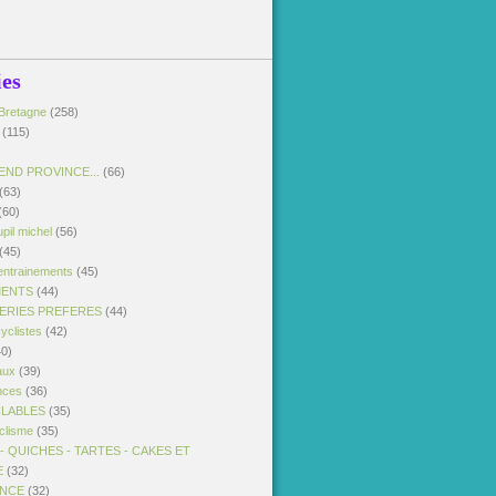
ies
Bretagne
(258)
(115)
END PROVINCE...
(66)
(63)
(60)
pil michel
(56)
(45)
entrainements
(45)
MENTS
(44)
SERIES PREFERES
(44)
yclistes
(42)
0)
aux
(39)
nces
(36)
CLABLES
(35)
clisme
(35)
 QUICHES - TARTES - CAKES ET
E
(32)
ANCE
(32)