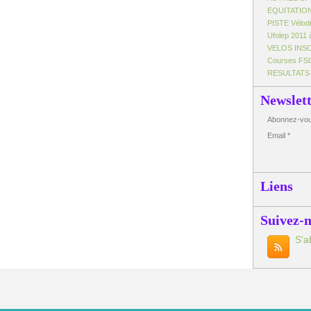
EQUITATIO
PISTE Vélo
Ufolep 2011 
VELOS INS
Courses FS
RESULTATS
Newslet
Abonnez-vous
Email
Liens
Suivez-
S'a