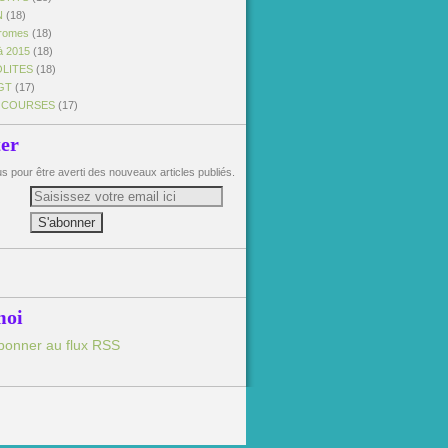
N
(18)
dromes
(18)
à 2015
(18)
OLITES
(18)
GT
(17)
 COURSES
(17)
ter
 pour être averti des nouveaux articles publiés.
moi
bonner au flux RSS