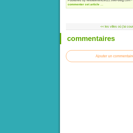
Published by veloliberte92et22.over-blog.com
-
commenter cet article
…
<< les villes où j'ai cou
commentaires
Ajouter un commentair