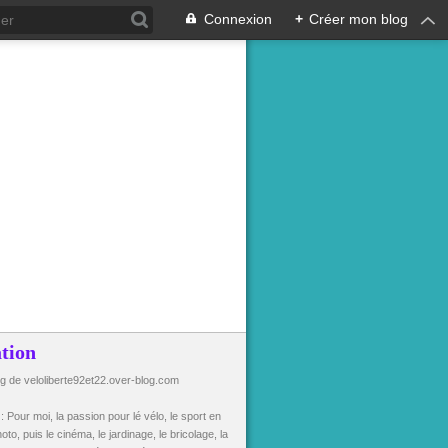
Connexion
+
Créer mon blog
tion
og de veloliberte92et22.over-blog.com
n
: Pour moi, la passion pour lé vélo, le sport en
oto, puis le cinéma, le jardinage, le bricolage, la