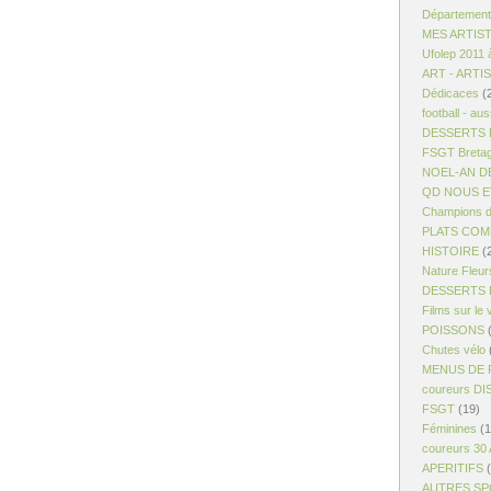
Département
MES ARTIS
Ufolep 2011 
ART - ARTI
Dédicaces
(
football - aus
DESSERTS R
FSGT Breta
NOEL-AN D
QD NOUS ET
Champions d
PLATS COM
HISTOIRE
(
Nature Fleur
DESSERTS 
Films sur le 
POISSONS
(
Chutes vélo
MENUS DE 
coureurs D
FSGT
(19)
Féminines
(1
coureurs 30
APERITIFS
(
AUTRES S