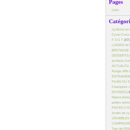
Pages
Links
Catégor
cyclisme en 
Cyclo-Cross
F S G T
(67)
LOISIRS-W-
BRETAGNE
DESSERTS
archives Gou
ACTUALITé
Rungis MIN 
ENTRAINE
FILMS OU 
Champions c
ENTREES
(4
Nature Anim
petites anno
PISTES CY
écoles de cy
CRUMBLES -
COMPAGNI
Tour de FR