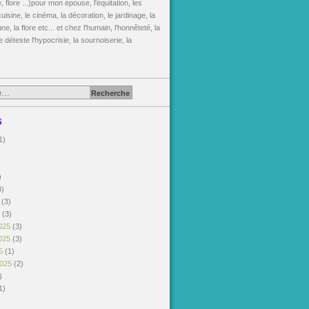
, flore ...)pour mon épouse, l'équitation, les
uisine, le cinéma, la décoration, le jardinage, la
une, la flore etc... et chez l'humain, l'honnêteté, la
je déteste l'hypocrisie, la sournoiserie, la
s
1)
)
)
4)
6
(3)
6
(3)
025
(3)
025
(3)
25
(1)
2025
(2)
)
1)
)