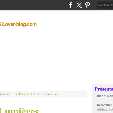
t22.over-blog.com
Présenta
ru depuis...
entrainement pluvieux de mai... >>
Blog
: Le bl
 Lumières
Descriptio
général, la ph