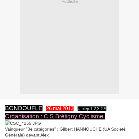
Publicité
BONDOUFLE
26 mai 2013
:
-
Ufolep 1,2,3,GS
Organisation : C S Brétigny Cyclisme.
Vainqueur "3è catégories" : Gilbert HANNOUCHE (UA Société
Générale) devant Alex