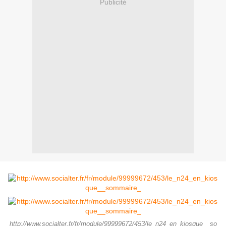
Publicité
http://www.socialter.fr/fr/module/99999672/453/le_n24_en_kiosque__so