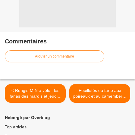
Commentaires
Ajouter un commentaire
< Rungis-MIN à vélo : les
Feuilletés ou tarte aux
fanas des mardis et jeudis:
poireaux et au camembert -
été-automne 2017
recette rapide >
Hébergé par Overblog
Top articles