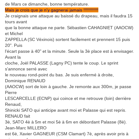
de Mars ce dimanche, bonne température.
Mais je crois que je n'y gagnerai jamais !!!!!!!!!!!!
Je craignais une attaque au baissé du drapeau, mais il faudra 15
tours avant
que la bonne attaque ne parte. Sébastien CAHAGNIET (AAOCW)
et Michel
ZAPPELLA (SC Véxinois) sortent facilement et prennent 15 puis
20". Puis
l'écart passe à 40" et la minute. Seule la 3è place est à envisager.
Avant la
cloche, Joël PALASSE (Lagny PC) tente le coup. Le sprint
s'annonce serré avec
le nouveau rond-point du bas. Je suis enfermé à droite,
Dominique RENAUD
(AAOCW) sort de loin à gauche. Je remonte aux 300m, je passe
Pierre
LESCARCELLE (ECNP) qui coince et me retrouve (loin) derrière
Renaud,
Shinicki SATO qui anticipe avant moi et Palasse qui est repris.
RENAUD fait
3è, SATO 4è à 5m et moi 5è à 6m en débordant Palasse (8è).
Jean-Marc MILLERO
est 6è, Xavier GAGNEUR (CSM Clamart) 7è, après avoir pris à