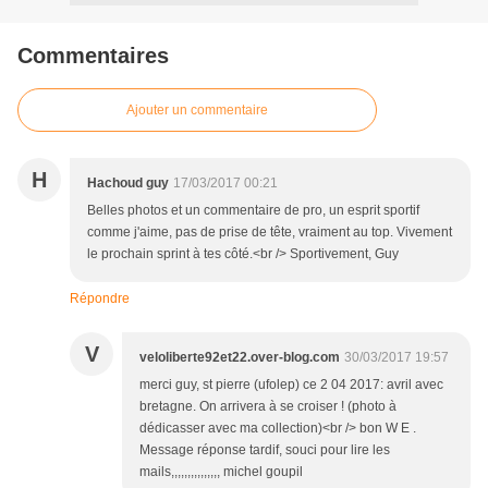
Commentaires
Ajouter un commentaire
H
Hachoud guy
17/03/2017 00:21
Belles photos et un commentaire de pro, un esprit sportif
comme j'aime, pas de prise de tête, vraiment au top. Vivement
le prochain sprint à tes côté.<br /> Sportivement, Guy
Répondre
V
veloliberte92et22.over-blog.com
30/03/2017 19:57
merci guy, st pierre (ufolep) ce 2 04 2017: avril avec
bretagne. On arrivera à se croiser ! (photo à
dédicasser avec ma collection)<br /> bon W E .
Message réponse tardif, souci pour lire les
mails,,,,,,,,,,,,,,, michel goupil