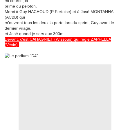
mi course, la
prime du peloton.
Merci à Guy HACHOUD (P Fertoise) et à José MONTANHA
(ACBB) qui
m'ouvrent tous les deux la porte lors du sprint, Guy avant le
dernier virage,
et José quand je sors aux 300m.
Devant, c'est CAHAGNIET (Wissous) qui règle ZAPPELLA
(Véxin).