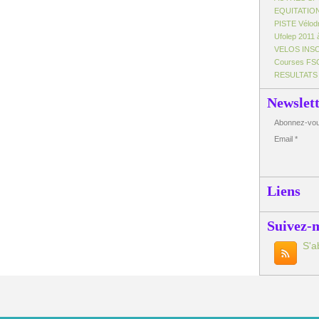
EQUITATIO
PISTE Vélo
Ufolep 2011 
VELOS INS
Courses FS
RESULTATS
Newslet
Abonnez-vous
Email
Liens
Suivez-
S'a