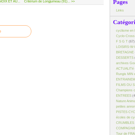
Pages
OIX ET AU...
Critérium de Longjumeau (91)... >>
Links
Catégor
cyclisme en 
e
Cyclo-Cross
F S G T
(67)
LOISIRS-W-
BRETAGNE
DESSERTS
archives Gou
ACTUALITé
Rungis MIN 
ENTRAINE
FILMS OU 
Champions c
ENTREES
(4
Nature Anim
petites anno
PISTES CY
écoles de cy
CRUMBLES -
COMPAGNI
Tour de FR