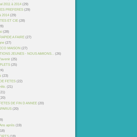
al 2011 à 2014
(29)
TES PREFERES
(29)
à 2014
(29)
STES ET CIE
(28)
28)
si
(28)
APIDE A FAIRE
(27)
gne
(27)
ECO MAISON
(27)
IONS JEUNES - NOUS AiMIONS...
(26)
'avenir
(25)
PLETS
(25)
24)
s
(23)
DE FETES
(22)
vélo.
(21)
21)
(20)
FETES DE FIN D ANNEE
(20)
ISPARUS
(20)
9)
 Ans après
(19)
18)
PORTS
(18)