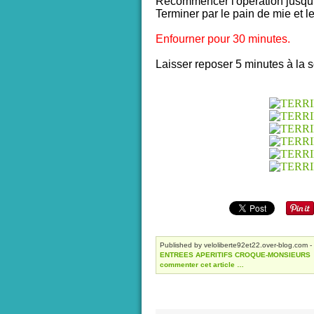
Recommencer l'opération jusqu'
Terminer par le pain de mie et le
Enfourner pour 30 minutes.
Laisser reposer 5 minutes à la s
Published by veloliberte92et22.over-blog.com
-
ENTREES
APERITIFS
CROQUE-MONSIEURS
commenter cet article
…