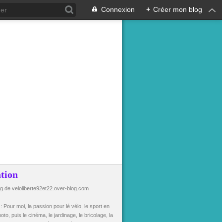
Connexion
+
Créer mon blog
tion
og de veloliberte92et22.over-blog.com
n
: Pour moi, la passion pour lé vélo, le sport en
oto, puis le cinéma, le jardinage, le bricolage, la