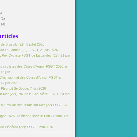
)
5)
5
(1)
5
(3)
articles
e Brusvily (22): 5 juillet 2026
e de La Landec (22), FSGT, 21 juin 2026
 Prix Cycliste FSGT de La Landec (22): 21 juin
s cyclistes des Côtes d'Armor FSGT 2026, à
15 juin.
Championnat des Côtes d'Armor FGST à
14 juin 2026:
Pleurtuit Se Bouge: 7 juin 2026
r Mer (22), Prix de la Chauvière, FSGT, 24 mai
du Prix de Beaussais sur Mer (22) FSGT, 24
gne 2026, 7è étape Plélan-le-Petit / Dinan: 1er
e de Plédéliac (22): FSGT, 3mai 2026