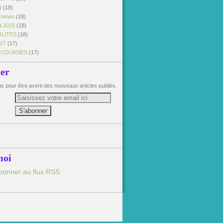
N
(18)
dromes
(18)
à 2015
(18)
OLITES
(18)
GT
(17)
 COURSES
(17)
ter
 pour être averti des nouveaux articles publiés.
moi
bonner au flux RSS