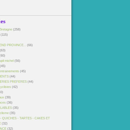
ies
Bretagne
(258)
(115)
END PROVINCE...
(66)
(63)
(60)
pil michel
(56)
(45)
entrainements
(45)
MENTS
(44)
SERIES PREFERES
(44)
yclistes
(42)
0)
aux
(39)
nces
(36)
CLABLES
(35)
clisme
(35)
 QUICHES - TARTES - CAKES ET
E
(32)
ANCE
(32)