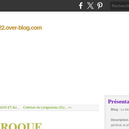
t22.over-blog.com
Présenta
OIX ET AU...
Critérium de Longjumeau (91)... >>
Blog
: Le bl
CROQUE
Descriptio
général, la ph