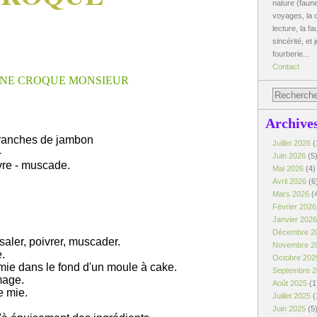
nature (faune
voyages, la c
lecture, la fa
sincérité, et 
fourberie...
Contact
Archive
 tranches de jambon
Juillet 2026
(
-
Juin 2026
(5
ivre - muscade.
Mai 2026
(4)
Avril 2026
(6
Mars 2026
(
Février 202
Janvier 202
Décembre 2
saler, poivrer, muscader.
Novembre 2
.
Octobre 20
mie dans le fond d'un moule à cake.
Septembre 
mage.
Août 2025
(1
e mie.
Juillet 2025
(
Juin 2025
(5