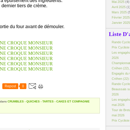
à épuisement des ingrédients.
Mai 2025
(4)
 dernier tiers de crème.
Avril 2025
(1
Mars 2025
(
Février 202
Janvier 202
ortie du four avant de démouler.
Liste D'
Rando Cyclo d
Prix Cyclist
Les engagés:
2026
Championnat
Créhen (22), 
Engagés du 
Créhen (22): 
Rando Cyclo 
Repost
0
Beaussais su
2026
Les engagés 
dans
CRUMBLES - QUICHES - TARTES - CAKES ET COMPAGNIE
mai 2026
Tour de Breta
mai 2026
Prix Cyclist