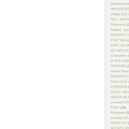
Département
MES ARTIS
Ufolep 2011 
ART - ARTI
Dédicaces
(
football - aus
DESSERTS R
FSGT Breta
NOEL-AN D
QD NOUS ET
Champions d
PLATS COM
HISTOIRE
(
Nature Fleur
DESSERTS 
Films sur le 
POISSONS
(
Chutes vélo
MENUS DE 
coureurs D
FSGT
(19)
Féminines
(1
coureurs 30
APERITIFS
(
AUTRES S