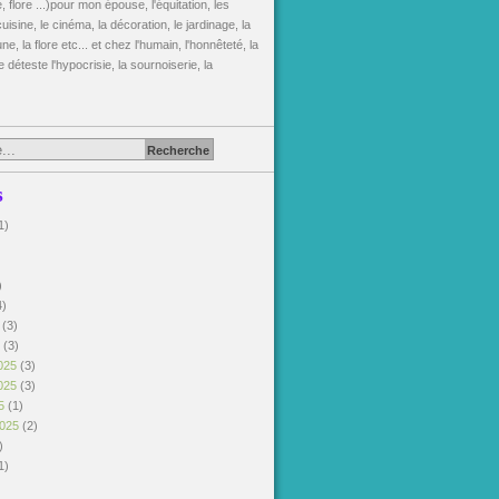
, flore ...)pour mon épouse, l'équitation, les
uisine, le cinéma, la décoration, le jardinage, la
une, la flore etc... et chez l'humain, l'honnêteté, la
je déteste l'hypocrisie, la sournoiserie, la
s
1)
)
)
4)
6
(3)
6
(3)
025
(3)
025
(3)
25
(1)
2025
(2)
)
1)
)