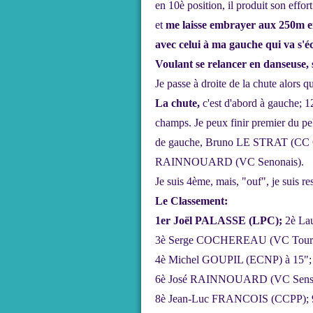
en 10è position, il produit son eff
et
me laisse embrayer aux 250m en
avec celui à ma gauche qui va s'écr
Voulant se relancer en danseuse, s
Je passe à droite de la chute alors qu
La chute,
c'est d'abord à gauche; 12
champs. Je peux finir premier du pel
de gauche, Bruno LE STRAT (CC Cou
RAINNOUARD (VC Senonais).
Je suis 4ème, mais, "ouf", je suis re
Le Classement:
1er Joël PALASSE (LPC);
2è La
3è Serge COCHEREAU (VC Tour
4è Michel GOUPIL (ECNP) à 15"
6è José RAINNOUARD (VC Sens
8è Jean-Luc FRANCOIS (CCPP);