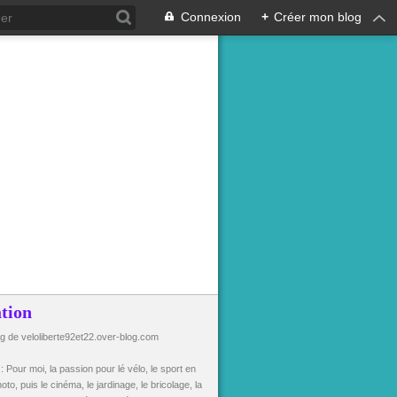
Connexion
+
Créer mon blog
tion
og de veloliberte92et22.over-blog.com
n
: Pour moi, la passion pour lé vélo, le sport en
oto, puis le cinéma, le jardinage, le bricolage, la