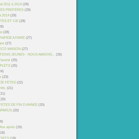
al 2011 à 2014
(29)
TES PREFERES
(29)
à 2014
(29)
STES ET CIE
(28)
28)
si
(28)
APIDE A FAIRE
(27)
gne
(27)
ECO MAISON
(27)
IONS JEUNES - NOUS AiMIONS...
(26)
'avenir
(25)
PLETS
(25)
24)
s
(23)
DE FETES
(22)
vélo.
(21)
21)
(20)
FETES DE FIN D ANNEE
(20)
ISPARUS
(20)
9)
 Ans après
(19)
18)
PORTS
(18)