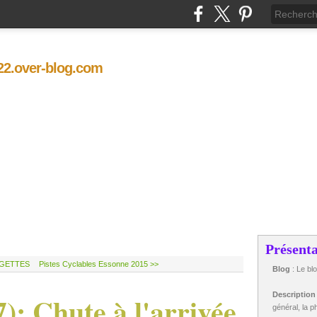
t22.over-blog.com
Présenta
RGETTES
Pistes Cyclables Essonne 2015 >>
Blog
: Le bl
); Chute à l'arrivée
Descriptio
général, la ph