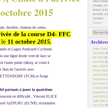
nature (faune
voyages, la c
 octobre 2015
lecture, la fa
sincérité, et 
fourberie...
Contact
rrivée de la course D4- FFC
 le
11 octobr
e 2015.
Archive
mès et Lagny Pontcarré Cyclisme.
Juillet 2026
(
Juin 2026
(5
 une ligne droite vent de face se
Mai 2026
(4)
Avril 2026
(6
ù l'autre partie (4km), se court à
Mars 2026
(
 5km de l'arrivée avec
Février 202
Janvier 202
METTENDORF (TCM) et Serge
Décembre 2
Novembre 2
Octobre 20
64 partants à jouer la quatrième
Septembre 
vent en difficulté , Vincent ELICE
Août 2025
(1
Juillet 2025
(
, René AIZPURU (ECNP), m'emmène
Juin 2025
(5