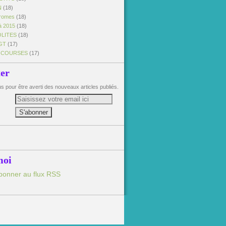
N
(18)
dromes
(18)
à 2015
(18)
OLITES
(18)
GT
(17)
 COURSES
(17)
ter
 pour être averti des nouveaux articles publiés.
moi
bonner au flux RSS