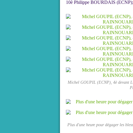
10è Philippe BOURDAIS (ECNP); 
Michel GOUPIL (ECNP), 4è devant L
P
Plus d'une heure pour dégager les bless