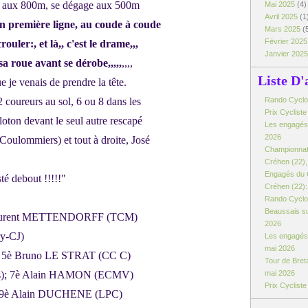
ort aux 800m, se dégage aux 500m
Mai 2025
(4)
Avril 2025
(1
 première ligne, au coude à coude
Mars 2025
(
Février 202
ouler:, et là,, c'est le drame,,,
Janvier 202
a roue avant se dérobe,,,,,
,,,,
Liste D'
e je venais de prendre la tête.
 coureurs au sol, 6 ou 8 dans les
Rando Cyclo d
Prix Cyclist
oton devant le seul autre rescapé
Les engagés:
2026
lommiers) et tout à droite, José
Championnat
Créhen (22), 
Engagés du 
sté debout !!!!!"
Créhen (22): 
Rando Cyclo 
Beaussais su
urent METTENDORFF (TCM)
2026
y-CJ)
Les engagés 
mai 2026
; 5è Bruno LE STRAT (CC C)
Tour de Breta
); 7è Alain HAMON (ECMV)
mai 2026
Prix Cyclist
 9è Alain DUCHENE (LPC)