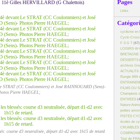
Pages
11è Gilles HERVILLARD (G Chalettois)
Links
Catégor
cyclisme en 
Cyclo-Cross
F S G T
(67)
LOISIRS-W-
BRETAGNE
DESSERTS
archives Gou
ACTUALITé
Rungis MIN 
ENTRAINE
e STRAT (CC Coulommiers) et José RAINNOUARD (Sens)-
FILMS OU 
hotos Pierre HAEGEL;
Champions c
ENTREES
(4
Nature Anim
petites anno
PISTES CY
écoles de cy
CRUMBLES -
és: course d3 neutralisée, départ d1-d2 avec 1h15 de retard.
COMPAGNI
Tour de FR