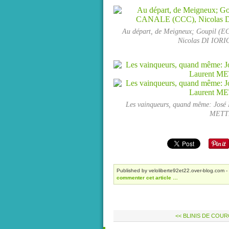
Au départ, de Meigneux; Goupil (
Nicolas DI IORI
Les vainqueurs, quand même: José 
METTE
Published by veloliberte92et22.over-blog.com
-
commenter cet article
…
<< BLINIS DE COU