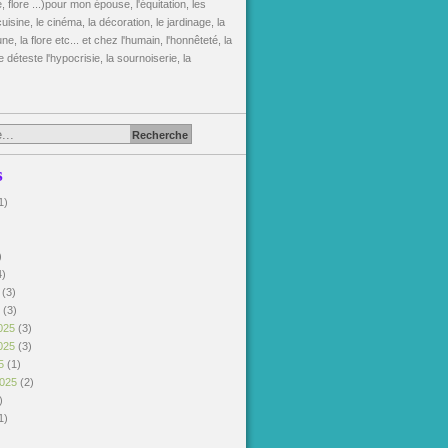
, flore ...)pour mon épouse, l'équitation, les
uisine, le cinéma, la décoration, le jardinage, la
une, la flore etc... et chez l'humain, l'honnêteté, la
je déteste l'hypocrisie, la sournoiserie, la
s
1)
)
)
4)
6
(3)
6
(3)
025
(3)
025
(3)
25
(1)
2025
(2)
)
1)
)