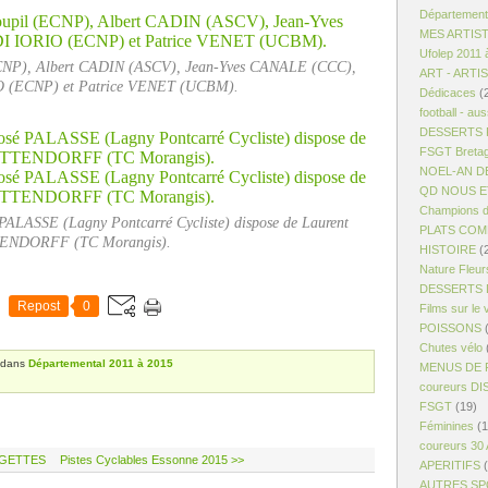
Département
MES ARTIS
Ufolep 2011 
ECNP), Albert CADIN (ASCV), Jean-Yves CANALE (CCC),
ART - ARTI
O (ECNP) et Patrice VENET (UCBM).
Dédicaces
(
football - aus
DESSERTS R
FSGT Breta
NOEL-AN D
QD NOUS ET
Champions d
PALASSE (Lagny Pontcarré Cycliste) dispose de Laurent
PLATS COM
NDORFF (TC Morangis).
HISTOIRE
(
Nature Fleur
DESSERTS 
Repost
0
Films sur le 
POISSONS
(
Chutes vélo
dans
Départemental 2011 à 2015
MENUS DE 
coureurs D
FSGT
(19)
Féminines
(1
coureurs 30
RGETTES
Pistes Cyclables Essonne 2015 >>
APERITIFS
(
AUTRES S