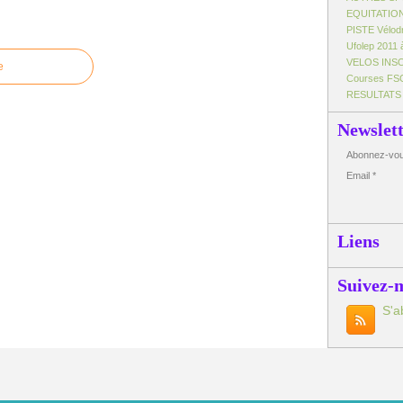
EQUITATIO
PISTE Vélo
Ufolep 2011 
VELOS INS
e
Courses FS
RESULTATS
Newslet
Abonnez-vous
Email
Liens
Suivez-
S'a