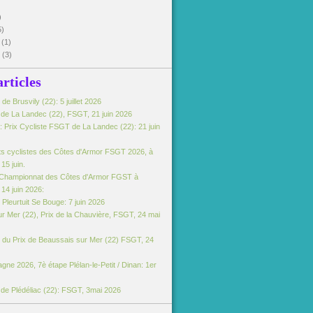
)
5)
5
(1)
5
(3)
articles
e Brusvily (22): 5 juillet 2026
e de La Landec (22), FSGT, 21 juin 2026
 Prix Cycliste FSGT de La Landec (22): 21 juin
s cyclistes des Côtes d'Armor FSGT 2026, à
15 juin.
Championnat des Côtes d'Armor FGST à
14 juin 2026:
Pleurtuit Se Bouge: 7 juin 2026
r Mer (22), Prix de la Chauvière, FSGT, 24 mai
du Prix de Beaussais sur Mer (22) FSGT, 24
gne 2026, 7è étape Plélan-le-Petit / Dinan: 1er
e de Plédéliac (22): FSGT, 3mai 2026