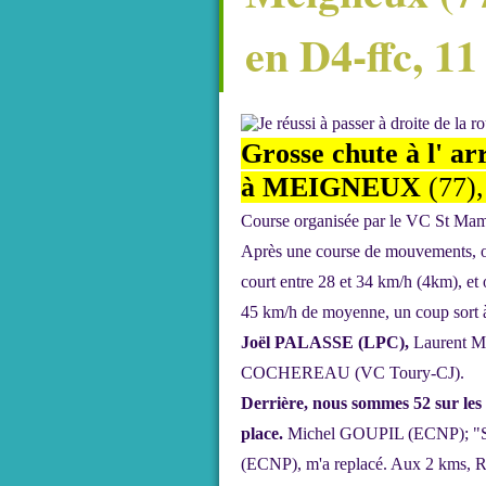
en D4-ffc, 11
Grosse chute à l' a
à MEIGNEUX
(77),
Course organisée par le VC St Mam
Après une course de mouvements, où
court entre 28 et 34 km/h (4km), et o
45 km/h de moyenne, un coup sort à
Joël PALASSE (LPC),
Laurent 
COCHEREAU (VC Toury-CJ).
Derrière, nous sommes 52 sur les 
place.
Michel GOUPIL (ECNP); "Sou
(ECNP), m'a replacé. Aux 2 kms