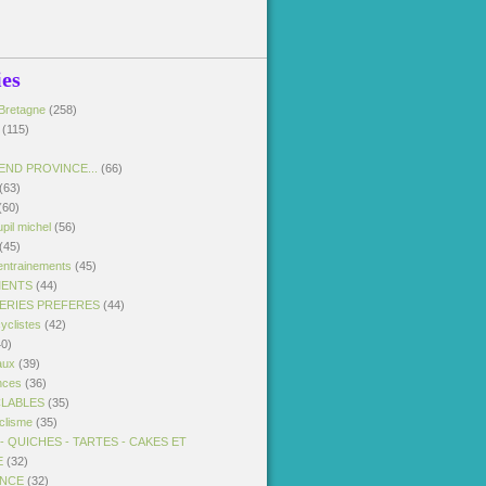
ies
Bretagne
(258)
(115)
END PROVINCE...
(66)
(63)
(60)
pil michel
(56)
(45)
entrainements
(45)
MENTS
(44)
SERIES PREFERES
(44)
yclistes
(42)
0)
aux
(39)
nces
(36)
CLABLES
(35)
clisme
(35)
 QUICHES - TARTES - CAKES ET
E
(32)
ANCE
(32)