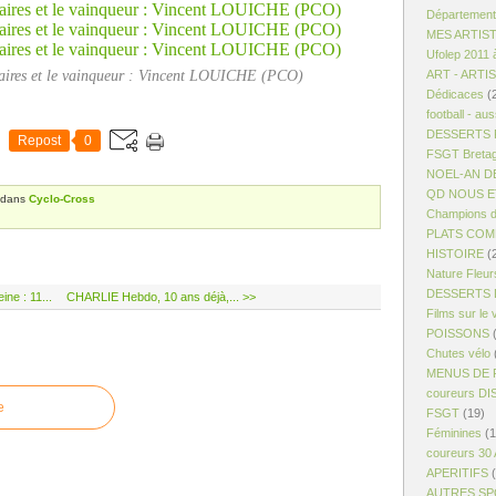
Département
MES ARTIS
Ufolep 2011 
saires et le vainqueur : Vincent LOUICHE (PCO)
ART - ARTI
Dédicaces
(
football - aus
DESSERTS R
Repost
0
FSGT Breta
NOEL-AN D
QD NOUS ET
dans
Cyclo-Cross
Champions d
PLATS COM
HISTOIRE
(
Nature Fleur
DESSERTS 
ne : 11...
CHARLIE Hebdo, 10 ans déjà,... >>
Films sur le 
POISSONS
(
Chutes vélo
MENUS DE 
coureurs D
e
FSGT
(19)
Féminines
(1
coureurs 30
APERITIFS
(
AUTRES S