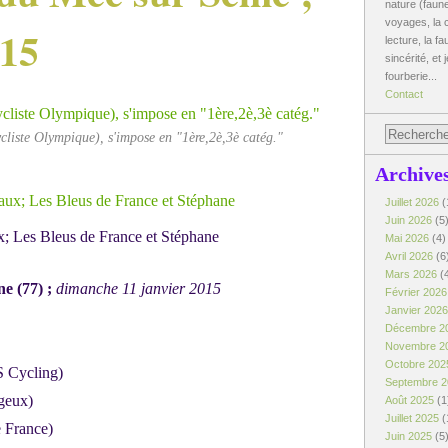
nature (faune
voyages, la c
015
lecture, la fa
sincérité, et 
fourberie...
Contact
iste Olympique), s'impose en "1ère,2è,3è catég."
Archive
Juillet 2026
(
Juin 2026
(5
x; Les Bleus de France et Stéphane
Mai 2026
(4)
Avril 2026
(6
Mars 2026
(
 (77) ;
dimanche 11 janvier 2015
Février 202
Janvier 202
Décembre 2
Novembre 2
Octobre 20
 Cycling)
Septembre 
geux)
Août 2025
(1
Juillet 2025
(
 France)
Juin 2025
(5