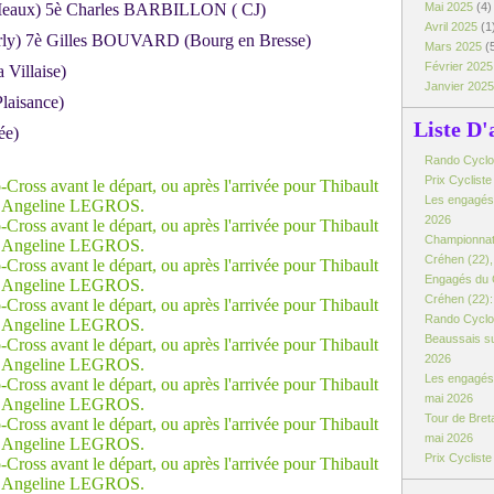
aux) 5è Charles BARBILLON ( CJ)
Mai 2025
(4)
Avril 2025
(1
rly) 7è Gilles BOUVARD (Bourg en Bresse)
Mars 2025
(
Février 202
Villaise)
Janvier 202
laisance)
Liste D'
ée)
Rando Cyclo d
Prix Cyclist
Les engagés:
2026
Championnat
Créhen (22), 
Engagés du 
Créhen (22): 
Rando Cyclo 
Beaussais su
2026
Les engagés 
mai 2026
Tour de Breta
mai 2026
Prix Cyclist