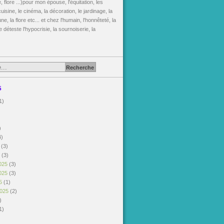
, flore ...)pour mon épouse, l'équitation, les
uisine, le cinéma, la décoration, le jardinage, la
une, la flore etc... et chez l'humain, l'honnêteté, la
je déteste l'hypocrisie, la sournoiserie, la
s
1)
)
)
4)
6
(3)
6
(3)
025
(3)
025
(3)
25
(1)
2025
(2)
)
1)
)