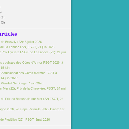
)
5)
5
(1)
5
(3)
articles
e Brusvily (22): 5 juillet 2026
e de La Landec (22), FSGT, 21 juin 2026
 Prix Cycliste FSGT de La Landec (22): 21 juin
s cyclistes des Côtes d'Armor FSGT 2026, à
15 juin.
Championnat des Côtes d'Armor FGST à
14 juin 2026:
Pleurtuit Se Bouge: 7 juin 2026
r Mer (22), Prix de la Chauvière, FSGT, 24 mai
du Prix de Beaussais sur Mer (22) FSGT, 24
gne 2026, 7è étape Plélan-le-Petit / Dinan: 1er
e de Plédéliac (22): FSGT, 3mai 2026