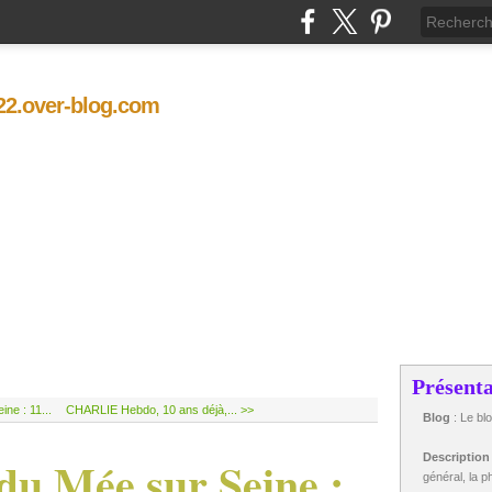
t22.over-blog.com
Présenta
ne : 11...
CHARLIE Hebdo, 10 ans déjà,... >>
Blog
: Le bl
du Mée sur Seine ;
Descriptio
général, la ph