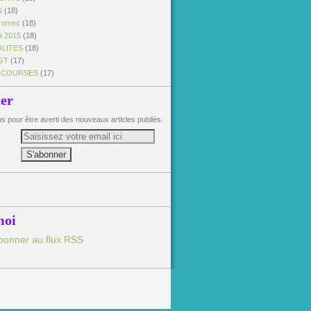
N
(18)
dromes
(18)
à 2015
(18)
OLITES
(18)
GT
(17)
 COURSES
(17)
ter
 pour être averti des nouveaux articles publiés.
moi
bonner au flux RSS