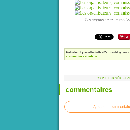
Les organisateurs, commis
Published by veloliberte92et22.over-blog.com
-
commenter cet article
…
<< V T T du Mée sur Sei
commentaires
Ajouter un commentair