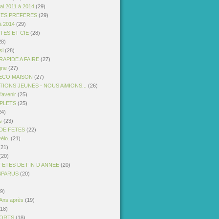
al 2011 à 2014
(29)
TES PREFERES
(29)
à 2014
(29)
STES ET CIE
(28)
28)
si
(28)
APIDE A FAIRE
(27)
gne
(27)
ECO MAISON
(27)
IONS JEUNES - NOUS AiMIONS...
(26)
'avenir
(25)
PLETS
(25)
24)
s
(23)
DE FETES
(22)
vélo.
(21)
21)
(20)
FETES DE FIN D ANNEE
(20)
ISPARUS
(20)
9)
 Ans après
(19)
18)
PORTS
(18)