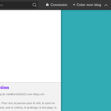
Connexion
+
Créer mon blog
tion
og de veloliberte92et22.over-blog.com
n
: Pour moi, la passion pour lé vélo, le sport en
oto, puis le cinéma, le jardinage, le bricolage, la