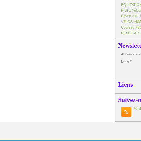
EQUITATIO
PISTE Vélo
Ufolep 2011 
VELOS INS
Courses FS
RESULTATS
Newslet
Abonnez-vous
Email
Liens
Suivez-
S'a