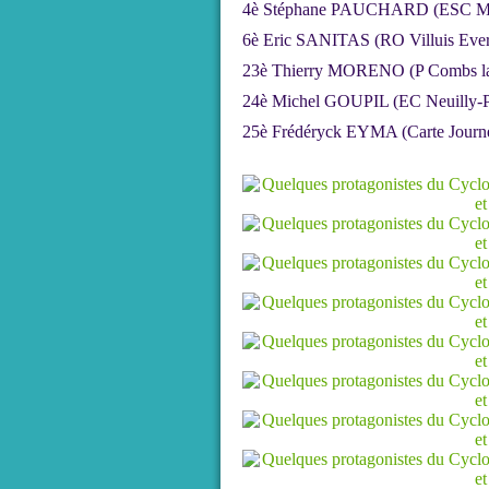
4è Stéphane PAUCHARD (ESC Me
6è Eric SANITAS (RO Villuis Eve
23è Thierry MORENO (P Combs la 
24è Michel GOUPIL (EC Neuilly-P
25è Frédéryck EYMA (Carte Journ