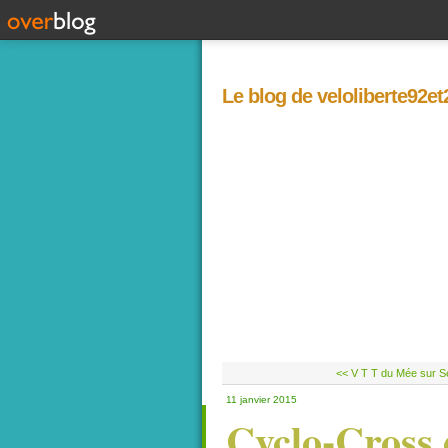
Le blog de veloliberte92e
<< V T T du Mée sur Sei
11 janvier 2015
Cyclo-Cross 