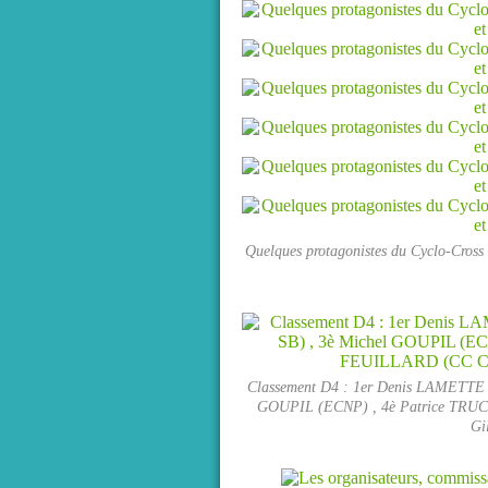
Quelques protagonistes du Cyclo-Cross a
Classement D4 : 1er Denis LAMETTE 
GOUPIL (ECNP) , 4è Patrice TRUC
Gi