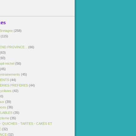
ies
Bretagne
(258)
(115)
END PROVINCE...
(66)
(63)
(60)
pil michel
(56)
(45)
entrainements
(45)
MENTS
(44)
SERIES PREFERES
(44)
yclistes
(42)
0)
aux
(39)
nces
(36)
CLABLES
(35)
clisme
(35)
 QUICHES - TARTES - CAKES ET
E
(32)
ANCE
(32)