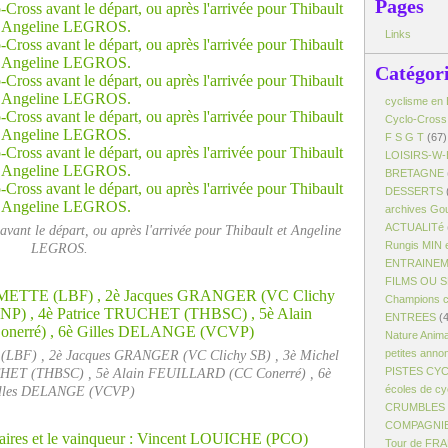
Pages
Links
Catégor
cyclisme en 
Cyclo-Cross
F S G T
(67)
LOISIRS-W-
BRETAGNE
DESSERTS
archives Gou
ACTUALITé
vant le départ, ou après l'arrivée pour Thibault et Angeline
Rungis MIN 
LEGROS.
ENTRAINE
FILMS OU 
Champions c
ENTREES
(4
Nature Anim
(LBF) , 2è Jacques GRANGER (VC Clichy SB) , 3è Michel
petites anno
HET (THBSC) , 5è Alain FEUILLARD (CC Conerré) , 6è
PISTES CY
lles DELANGE (VCVP)
écoles de cy
CRUMBLES -
COMPAGNI
Tour de FR