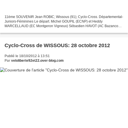
11ème SOUVENIR Jean ROBIC; Wissous (91); Cyclo-Cross. Départemental-
Juniors-Féminines Le départ. Michel GOUPIL (ECNP) et Heddy
MARCELLAUD (EC Montgeron Vigneux) Sébastien HAVOT (AC Bazancourt
Reims), vainqueur Juniors, devant Anthony KUENTZ (ESEG Douai),...
Cyclo-Cross de WISSOUS: 28 octobre 2012
Publié le 18/10/2012 à 13:51
Par
veloliberte92et22.over-blog.com