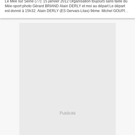
Le Mée sur Seine (77): 15 janvier 2012 Organisation toujours sans faille du
Mée-sport photo Gérard BRIAND Alain DERLY et moi au départ Le départ
est donné à 15h32. Alain DERLY (ES Gervais-Lilas) 9ème. Michel GOUPIL,
(ECNP) ; 14ème. Michel VANVYNCRT ; 5ème...
Publicité