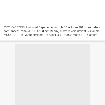
CYCLO-CROSS Juniors et Départementaux, le 16 octobre 2011. Les débats
sont lancés: Renaud PHILIPP (ESC Meaux) ouvre la voie devant Guillaume
MOUCHARD (CM Aubervilliers), et Alex LOBERA (US Métro T) . Quatrième,
Anthony TURGIS est déjà en embuscade !!....