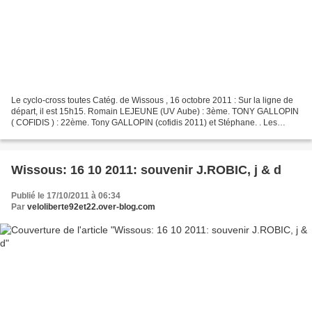
Le cyclo-cross toutes Catég. de Wissous , 16 octobre 2011 : Sur la ligne de
départ, il est 15h15. Romain LEJEUNE (UV Aube) : 3ème. TONY GALLOPIN
( COFIDIS ) : 22ème. Tony GALLOPIN (cofidis 2011) et Stéphane. . Les
coureurs d'Aubervilliers; Morgan CHEDHOMME,...
Wissous: 16 10 2011: souvenir J.ROBIC, j & d
Publié le 17/10/2011 à 06:34
Par
veloliberte92et22.over-blog.com