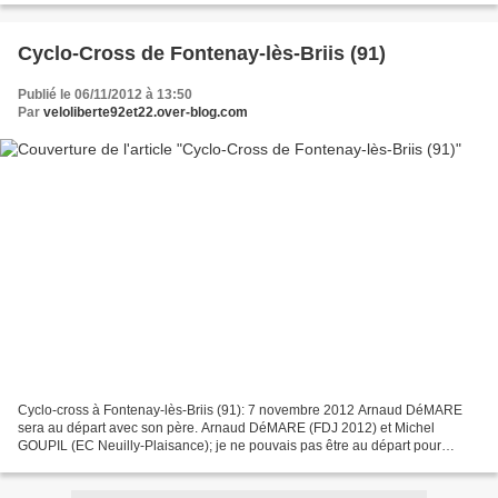
Cyclo-Cross de Fontenay-lès-Briis (91)
Publié le 06/11/2012 à 13:50
Par
veloliberte92et22.over-blog.com
Cyclo-cross à Fontenay-lès-Briis (91): 7 novembre 2012 Arnaud DéMARE
sera au départ avec son père. Arnaud DéMARE (FDJ 2012) et Michel
GOUPIL (EC Neuilly-Plaisance); je ne pouvais pas être au départ pour
cause de congés impossible à poser!! DEMARE, Père...