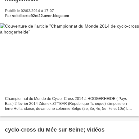
Publié le 02/02/2014 à 17:07
Par
veloliberte92et22.over-blog.com
Championnat du Monde de Cyclo- Cross 2014 à HOOGERHEIDE ( Pays-
Bas ) 2 février 2014 Zdenek ZTYBAR (République Tchèque) s'impose en
terre Hollandaise, devant une colonnie Belge (2è, 3è, 4è, 5è, 7è et 10è) Le
PODIUM 2014 : 2ème, Sven NYS (Belgique), Vainqueur...
cyclo-cross du Mée sur Seine; vidéos