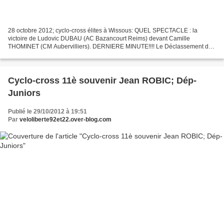
28 octobre 2012; cyclo-cross élites à Wissous: QUEL SPECTACLE : la
victoire de Ludovic DUBAU (AC Bazancourt Reims) devant Camille
THOMINET (CM Aubervilliers). DERNIERE MINUTE!!!! Le Déclassement du
Vainqueur ?????????? C'est un scénario à suspence qui...
Cyclo-cross 11è souvenir Jean ROBIC; Dép-
Juniors
Publié le 29/10/2012 à 19:51
Par
veloliberte92et22.over-blog.com