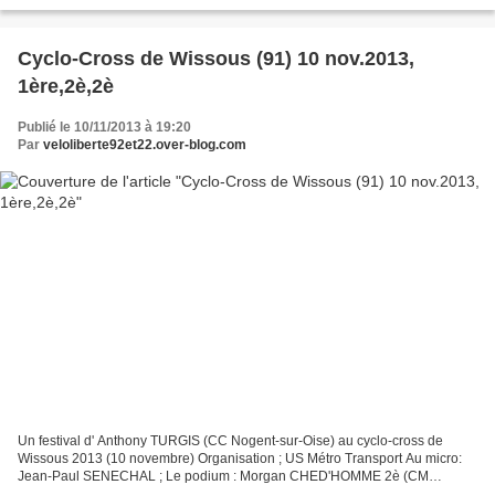
CHEDHOMME . Pied à terre en bas d'un virage imprenable . Virage...
Cyclo-Cross de Wissous (91) 10 nov.2013,
1ère,2è,2è
Publié le 10/11/2013 à 19:20
Par
veloliberte92et22.over-blog.com
Un festival d' Anthony TURGIS (CC Nogent-sur-Oise) au cyclo-cross de
Wissous 2013 (10 novembre) Organisation ; US Métro Transport Au micro:
Jean-Paul SENECHAL ; Le podium : Morgan CHED'HOMME 2è (CM
Aubervilliers), Anthony TURGIS (CC Nogent sur Oise) 1er,...