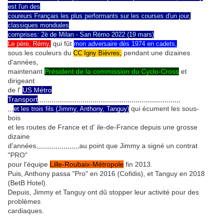
est l'un des
coureurs Français les plus performants sur les courses d'un jour,
classiques mondiales
comprises: 2è de Milan - San Rémo 2022 (19 mars)
qui fût
Le père, Rémy,
mon adversaire dès 1974 en cadets,
sous les couleurs du
pendant une dizaines
CC Igny Bièvres,
d'années,
maintenant
Président de la commission du Cyclo-Cross
et
dirigeant
de l'
US Métro
Transport
,,,,,,,,,,,,,,,,,,,,,,,,,,,,,,,,,,,,,,,,,,,,,,,,,,,,,,,,,,,,,,,,,,,,,,,,,
,,,
qui écument les sous-
et les trois fils (Jimmy, Anthony, Tanguy)
bois
et les routes de France et d' ile-de-France depuis une grosse
dizaine
d'années,,,,,,,,,,,,,,,,,,,,,,au point que Jimmy a signé un contrat
"PRO"
pour l'équipe
Lille-Roubaix-Métropole
fin 2013.
Puis, Anthony passa "Pro" en 2016 (Cofidis), et Tanguy en 2018
(BetB Hotel).
Depuis, Jimmy et Tanguy ont dû stopper leur activité pour des
problèmes
cardiaques.