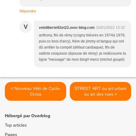
Répondre
V
veloliberte92et22.over-blog.com
16/01/2022 15:32
anthony, fils de rémy (ccigny bièvres en 1974à 1979,
puis co bois d'arcy), frère de jimmy et tanguy qui ont
dû arrêter la compét (défaut cardiaque), fils de
valérie croquison (épouse de rémy): je redécouvre la
ligne "message" de mon blog!! merci (michel goupil)
< Nouveau Vélo de Cyclo-
STREET ART ou art urbain
Cross
ou art des rues >
Hébergé par Overblog
Top articles
Pages