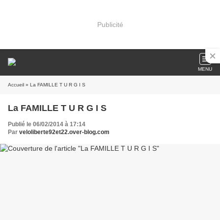
Publicité
MENU
Accueil
» La FAMILLE T U R G I S
La FAMILLE T U R G I S
Publié le 06/02/2014 à 17:14
Par
veloliberte92et22.over-blog.com